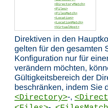
<DirectoryMatch>
<Files>
<FilesMatch>
<Location>
<LocationMatch>
<VirtualHost>
Direktiven in den Hauptko
gelten für den gesamten 
Konfiguration nur für eine
verändern möchten, könn
Gültigkeitsbereich der Dir
beschränken, indem Sie d
-,
<Directory>
<Direc
-,
<Files>
<FilesMatc