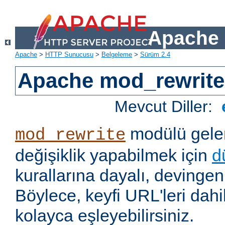
Apache 
Apache
>
HTTP Sunucusu
>
Belgeleme
>
Sürüm 2.4
Apache mod_rewrite
Mevcut Diller:
modülü gelen
mod_rewrite
değişiklik yapabilmek için
d
kurallarına dayalı, devingen 
Böylece, keyfi URL'leri dahi
kolayca eşleyebilirsiniz.