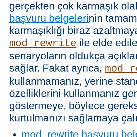
gerçekten çok karmaşık olabi
başvuru belgeleri
nin tamaml
karmaşıklığı biraz azaltmaya
ile elde edil
mod_rewrite
senaryoların oldukça açıkla
sağlar. Fakat ayrıca,
mod_r
kullanmamanız, yerine stan
özelliklerini kullanmanız g
göstermeye, böylece gereks
kurtulmanızı sağlamaya çalı
mod_rewrite başvuru bel