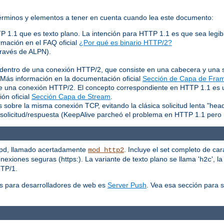
 términos y elementos a tener en cuenta cuando lea este documento:
TP 1.1 que es texto plano. La intención para HTTP 1.1 es que sea legib
rmación en el FAQ oficial
¿Por qué es binario HTTP/2?
través de ALPN).
entro de una conexión HTTP/2, que consiste en una cabecera y una s
. Más información en la documentación oficial
Sección de Capa de Fra
 de una conexión HTTP/2. El concepto correspondiente en HTTP 1.1 es
ón oficial
Sección Capa de Stream
.
 sobre la misma conexión TCP, evitando la clásica solicitud lenta "hea
solicitud/respuesta (KeepAlive parcheó el problema en HTTP 1.1 pero 
tpd, llamado acertadamente
. Incluye el set completo de car
mod_http2
exiones seguras (https:). La variante de texto plano se llama '
', l
h2c
TTP/1.
s para desarrolladores de web es
Server Push
. Vea esa sección para 