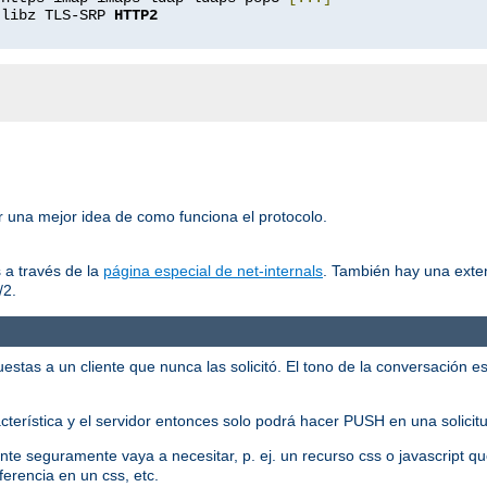
 libz TLS-SRP 
HTTP2
er una mejor idea de como funciona el protocolo.
 a través de la
página especial de net-internals
. También hay una exte
/2.
tas a un cliente que nunca las solicitó. El tono de la conversación es:
racterística y el servidor entonces solo podrá hacer PUSH en una solicit
liente seguramente vaya a necesitar, p. ej. un recurso css o javascript
ferencia en un css, etc.