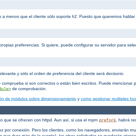
o a menos que el cliente
sólo
soporte h2. Puesto que queremos hablar 
propias preferencias. Si quiere, puede configurar su servidor para selec
elevante y sólo el orden de preferencia del cliente será decisorio.
e comprueba si son correctos o están bien escritos. Puede mencionar p
de comprobación.
dule>
ón de módulos sobre dimensionamiento
y
como gestionar multiples hos
o que se ofrecen con httpd. Aun así, si usa el mpm
, habrá re
prefork
ez por conexión. Pero los clientes, como los navegadores, enviarán mu
 que dura más de la cuenta), las otras solicitudes se quedarán atasc