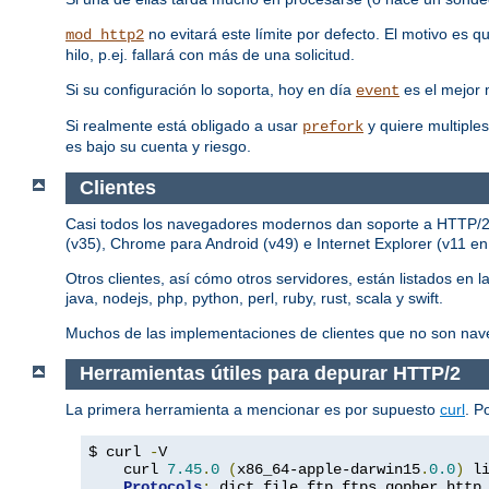
no evitará este límite por defecto. El motivo es 
mod_http2
hilo, p.ej. fallará con más de una solicitud.
Si su configuración lo soporta, hoy en día
es el mejor
event
Si realmente está obligado a usar
y quiere multiples
prefork
es bajo su cuenta y riesgo.
Clientes
Casi todos los navegadores modernos dan soporte a HTTP/2, p
(v35), Chrome para Android (v49) e Internet Explorer (v11 e
Otros clientes, así cómo otros servidores, están listados en l
java, nodejs, php, python, perl, ruby, rust, scala y swift.
Muchos de las implementaciones de clientes que no son nav
Herramientas útiles para depurar HTTP/2
La primera herramienta a mencionar es por supuesto
curl
. P
$ curl 
-
V

    curl 
7.45
.
0
(
x86_64-apple-darwin15
.
0.0
)
 l
Protocols
:
 dict file ftp ftps gopher http