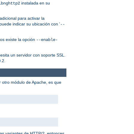
instalada en su
ibnghttp2
dicional para activar la
puede indicar su ubicación con '
--
os existe la opción
--enable-
cesita un servidor con soporte SSL.
.2.
er otro módulo de Apache, es que
 las variantes de HTTP/2, entonces