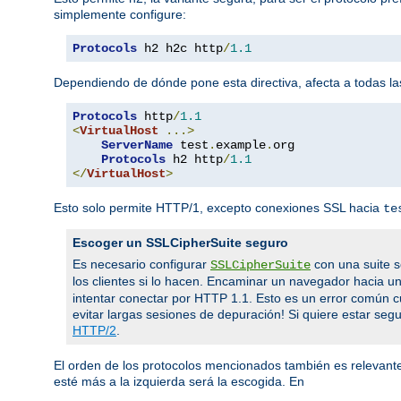
simplemente configure:
Protocols
 h2 h2c http
/
1.1
Dependiendo de dónde pone esta directiva, afecta a todas las
Protocols
 http
/
1.1
<
VirtualHost
...>
ServerName
 test
.
example
.
org

Protocols
 h2 http
/
1.1
</
VirtualHost
>
Esto solo permite HTTP/1, excepto conexiones SSL hacia
te
Escoger un SSLCipherSuite seguro
Es necesario configurar
con una suite s
SSLCipherSuite
los clientes si lo hacen. Encaminar un navegador hacia u
intentar conectar por HTTP 1.1. Esto es un error común 
evitar largas sesiones de depuración! Si quiere estar segur
HTTP/2
.
El orden de los protocolos mencionados también es relevante.
esté más a la izquierda será la escogida. En