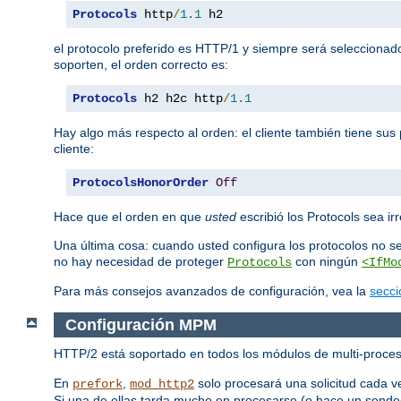
Protocols
 http
/
1.1
 h2
el protocolo preferido es HTTP/1 y siempre será seleccionad
soporten, el orden correcto es:
Protocols
 h2 h2c http
/
1.1
Hay algo más respecto al orden: el cliente también tiene sus 
cliente:
ProtocolsHonorOrder
Off
Hace que el orden en que
usted
escribió los Protocols sea irr
Una última cosa: cuando usted configura los protocolos no s
no hay necesidad de proteger
con ningún
Protocols
<IfMo
Para más consejos avanzados de configuración, vea la
secci
Configuración MPM
HTTP/2 está soportado en todos los módulos de multi-proces
En
,
solo procesará una solicitud cada v
prefork
mod_http2
Si una de ellas tarda mucho en procesarse (o hace un sondeo