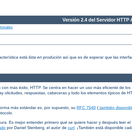
Versión 2.4 del Servidor HTTP
toriales
acterística está
lista en produción
así que es de esperar que las interfa
n con más éxito, HTTP. Se centra en hacer un uso más eficiente de los
y olicitudes, respuestas, cabeceras y todo los elementos típicos de H
norma más estándar es, por supuesto, su
RFC 7540
(
también disponibl
otocolo.
tura. Es mejor entender primero
qué
se quiere hacer y después leer e
ado
por Daniel Stenberg, el autor de
curl
. ¡También está disponible c