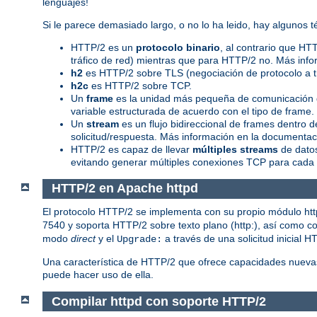
lenguajes!
Si le parece demasiado largo, o no lo ha leido, hay algunos
HTTP/2 es un
protocolo binario
, al contrario que HT
tráfico de red) mientras que para HTTP/2 no. Más info
h2
es HTTP/2 sobre TLS (negociación de protocolo a 
h2c
es HTTP/2 sobre TCP.
Un
frame
es la unidad más pequeña de comunicación d
variable estructurada de acuerdo con el tipo de frame
Un
stream
es un flujo bidireccional de frames dentro
solicitud/respuesta. Más información en la documentaci
HTTP/2 es capaz de llevar
múltiples streams
de datos
evitando generar múltiples conexiones TCP para cada 
HTTP/2 en Apache httpd
El protocolo HTTP/2 se implementa con su propio módulo ht
7540 y soporta HTTP/2 sobre texto plano (http:), así como con
modo
direct
y el
a través de una solicitud inicial H
Upgrade:
Una característica de HTTP/2 que ofrece capacidades nueva
puede hacer uso de ella.
Compilar httpd con soporte HTTP/2