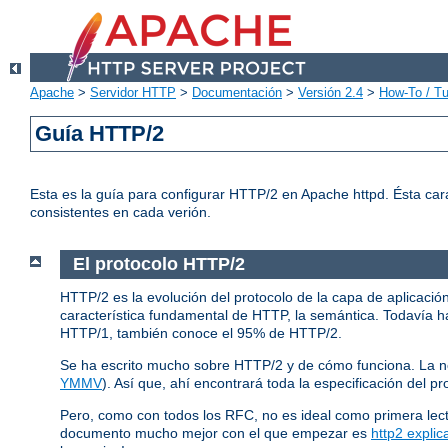
Apache
>
Servidor HTTP
>
Documentación
>
Versión 2.4
>
How-To / Tu
Guía HTTP/2
Esta es la guía para configurar HTTP/2 en Apache httpd. Ésta car
consistentes en cada verión.
El protocolo HTTP/2
HTTP/2 es la evolución del protocolo de la capa de aplicació
característica fundamental de HTTP, la semántica. Todavía ha
HTTP/1, también conoce el 95% de HTTP/2.
Se ha escrito mucho sobre HTTP/2 y de cómo funciona. La 
YMMV
). Así que, ahí encontrará toda la especificación del pr
Pero, como con todos los RFC, no es ideal como primera lec
documento mucho mejor con el que empezar es
http2 explic