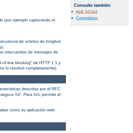
Consulte también
mod_http2
Comentarios
le (por ejemplo capturando el
ecuencia de octetos de longitud
me
.
 un intercambio de mensajes de
d-of-line blocking" de HTTP 1.1 y
no lo resolvió completamente).
acterísticas descritas por el RFC
a segura '
'. Para
permite el
h2
h2c
saber como su aplicación web