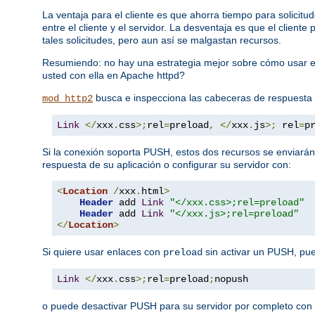
La ventaja para el cliente es que ahorra tiempo para solici
entre el cliente y el servidor. La desventaja es que el clien
tales solicitudes, pero aun así se malgastan recursos.
Resumiendo: no hay una estrategia mejor sobre cómo usar e
usted con ella en Apache httpd?
busca e inspecciona las cabeceras de respuesta
mod_http2
Link
</
xxx
.
css
>;
rel
=
preload
,
</
xxx
.
js
>;
 rel
=
p
Si la conexión soporta PUSH, estos dos recursos se enviarán
respuesta de su aplicación o configurar su servidor con:
<
Location
/
xxx
.
html
>
Header
 add 
Link
"</xxx.css>;rel=preload"
Header
 add 
Link
"</xxx.js>;rel=preload"
</
Location
>
Si quiere usar enlaces con
sin activar un PUSH, pu
preload
Link
</
xxx
.
css
>;
rel
=
preload
;
nopush
o puede desactivar PUSH para su servidor por completo con l