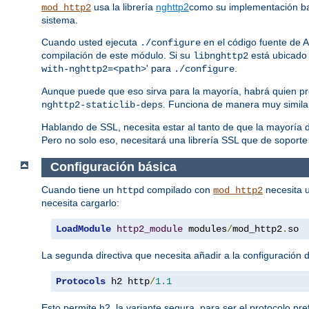
usa la librería
nghttp2
como su implementación b
mod_http2
sistema.
Cuando usted ejecuta
en el código fuente de A
./configure
compilación de este módulo. Si su
está ubicado 
libnghttp2
' para
.
with-nghttp2=<path>
./configure
Aunque puede que eso sirva para la mayoría, habrá quien pr
. Funciona de manera muy simila
nghttp2-staticlib-deps
Hablando de SSL, necesita estar al tanto de que la mayorí
Pero no solo eso, necesitará una librería SSL que de soporte
Configuración básica
Cuando tiene un
compilado con
necesita u
httpd
mod_http2
necesita cargarlo:
LoadModule
http2_module
 modules
/
mod_http2
.
so
La segunda directiva que necesita añadir a la configuración d
Protocols
 h2 http
/
1.1
Esto permite h2, la variante segura, para ser el protocolo pr