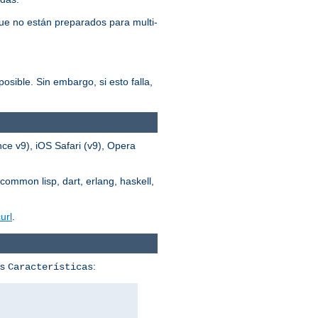
ue no están preparados para multi-
osible. Sin embargo, si esto falla,
ce v9), iOS Safari (v9), Opera
common lisp, dart, erlang, haskell,
url
.
us
:
Características