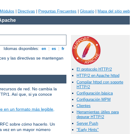
Módulos
|
Directivas
|
Preguntas Frecuentes
|
Glosario
|
Mapa del sitio web
 Apache
Idiomas disponibles:
en
|
es
|
fr
ces y las directivas se mantengan
El protocolo HTTP/2
HTTP/2 en Apache httpd
Compilar httpd con soporte
HTTP/2
 recursos de red. No cambia la
Configuración básica
TTP/1. Así que, si ya conoce
Configuración MPM
Clientes
e en un formato más legible,
Herramientas útiles para
depurar HTTP/2
Server Push
l RFC sobre
cómo
hacerlo. Un
ada vez en un mayor número
"Early Hints"