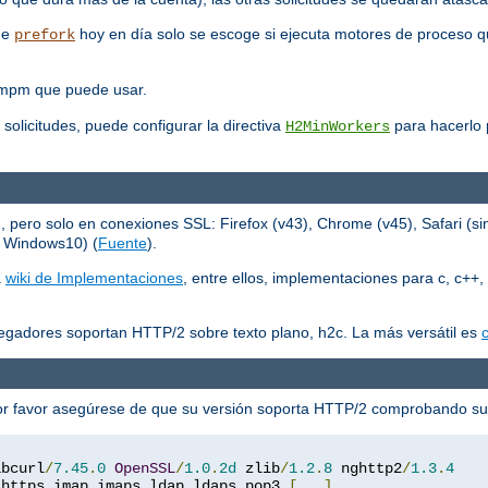
que
hoy en día solo se escoge si ejecuta motores de proceso q
prefork
 mpm que puede usar.
 solicitudes, puede configurar la directiva
para hacerlo p
H2MinWorkers
ero solo en conexiones SSL: Firefox (v43), Chrome (v45), Safari (sin
n Windows10) (
Fuente
).
a
wiki de Implementaciones
, entre ellos, implementaciones para c, c++, 
egadores soportan HTTP/2 sobre texto plano, h2c. La más versátil es
c
or favor asegúrese de que su versión soporta HTTP/2 comprobando s
ibcurl
/
7.45
.
0
OpenSSL
/
1.0
.
2d
 zlib
/
1.2
.
8
 nghttp2
/
1.3
.
4
 https imap imaps ldap ldaps pop3 
[...]