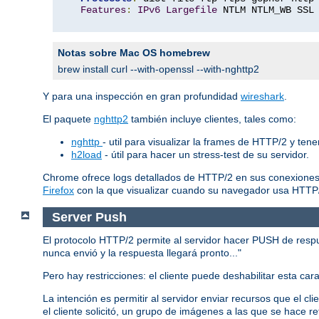
Features
:
IPv6
Largefile
 NTLM NTLM_WB SSL
Notas sobre Mac OS homebrew
brew install curl --with-openssl --with-nghttp2
Y para una inspección en gran profundidad
wireshark
.
El paquete
nghttp2
también incluye clientes, tales como:
nghttp
- util para visualizar la frames de HTTP/2 y ten
h2load
- útil para hacer un stress-test de su servidor.
Chrome ofrece logs detallados de HTTP/2 en sus conexiones
Firefox
con la que visualizar cuando su navegador usa HTTP
Server Push
El protocolo HTTP/2 permite al servidor hacer PUSH de respues
nunca envió y la respuesta llegará pronto..."
Pero hay restricciones: el cliente puede deshabilitar esta ca
La intención es permitir al servidor enviar recursos que el c
el cliente solicitó, un grupo de imágenes a las que se hace re