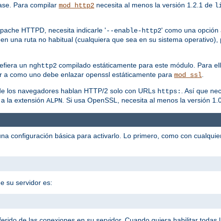
ase. Para compilar
necesita al menos la versión 1.2.1 de
mod_http2
l
pache HTTPD, necesita indicarle '
' como una opción a
--enable-http2
en una ruta no habitual (cualquiera que sea en su sistema operativo), 
efiera un
compilado estáticamente para este módulo. Para ell
nghttp2
r a como uno debe enlazar openssl estáticamente para
.
mod_ssl
a de los navegadores hablan HTTP/2 solo con URLs
. Así que ne
https:
 a la extensión
. Si usa OpenSSL, necesita al menos la versión 1.0
ALPN
na configuración básica para activarlo. Lo primero, como con cualqui
e su servidor es:
eferido de las conexiones en su servidor. Cuando quiera habilitar todas