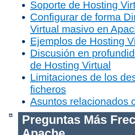
Soporte de Hosting Vir
Configurar de forma Di
Virtual masivo en Apa
Ejemplos de Hosting Vi
Discusión en profundid
de Hosting Virtual
Limitaciones de los de
ficheros
Asuntos relacionados
Preguntas Más Frec
Apache