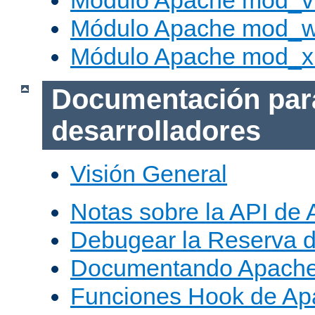
Módulo Apache mod_vh
Módulo Apache mod_w
Módulo Apache mod_x
Documentación par
desarrolladores
Visión General
Notas sobre la API de
Debugear la Reserva 
Documentando Apache
Funciones Hook de Ap