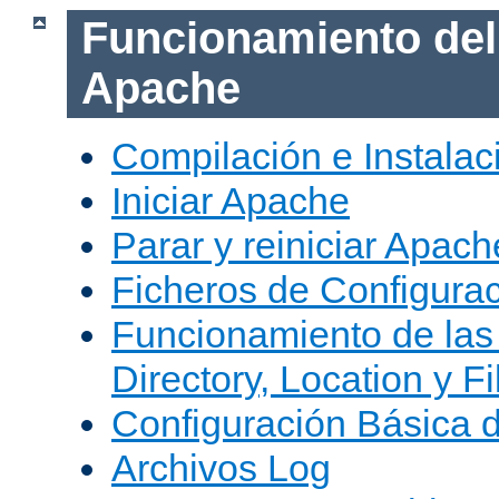
Funcionamiento del
Apache
Compilación e Instala
Iniciar Apache
Parar y reiniciar Apach
Ficheros de Configura
Funcionamiento de las
Directory, Location y Fi
Configuración Básica 
Archivos Log