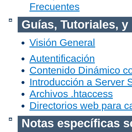
Frecuentes
Guías, Tutoriales, 
Visión General
Autentificación
Contenido Dinámico c
Introducción a Server 
Archivos .htaccess
Directorios web para c
Notas específicas s