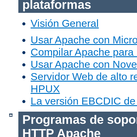
plataformas
Visión General
Usar Apache con Micr
Compilar Apache para
Usar Apache con Nove
Servidor Web de alto r
HPUX
La versión EBCDIC de
Programas de sopor
HTTP Apache