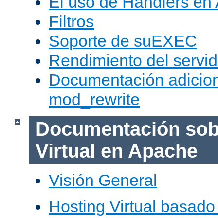
El uso de Handlers en
Filtros
Soporte de suEXEC
Rendimiento del servid
Documentación adicion
mod_rewrite
Documentación sob
Virtual en Apache
Visión General
Hosting Virtual basad