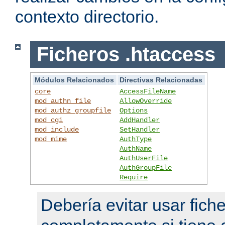
contexto directorio.
Ficheros .htaccess
Módulos Relacionados
Directivas Relacionadas
core
AccessFileName
mod_authn_file
AllowOverride
mod_authz_groupfile
Options
mod_cgi
AddHandler
mod_include
SetHandler
mod_mime
AuthType
AuthName
AuthUserFile
AuthGroupFile
Require
Debería evitar usar fich