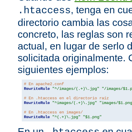
, tenga en cu
.htaccess
directorio cambia las cos
concreto, las reglas son re
actual, en lugar de serlo 
solicitada originalmente.
siguientes ejemplos:
# En apache2.conf
RewriteRule
"^/images/(.+)\.jpg"
"/images/$1.
# En .htaccess en el directorio raíz
RewriteRule
"^images/(.+)\.jpg"
"images/$1.pn
# En .htaccess en images/
RewriteRule
"^(.+)\.jpg"
"$1.png"
En un
en cual