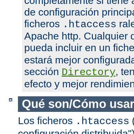
completamente si tiene 
de configuración princip
ficheros
ral
.htaccess
Apache http. Cualquier d
pueda incluir en un fich
estará mejor configurad
sección
, te
Directory
efecto y mejor rendimien
Qué son/Cómo usar
Los ficheros
(
.htaccess
configuración distribuida"