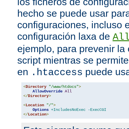
los ficheros de configurac
hecho se puede usar para 
configuraciones, incluso 
configuración laxa de
Al
ejemplo, para prevenir la
script mientras se permite
en
puede usa
.htaccess
<
Directory
"/www/htdocs"
>
AllowOverride
All
</
Directory
>
<
Location
"/"
>
Options
+IncludesNoExec
-ExecCGI
</
Location
>