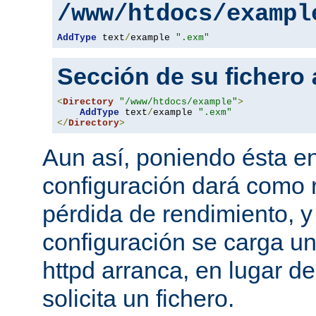
/www/htdocs/exampl
AddType
 text
/
example 
".exm"
Sección de su fichero
<
Directory
"/www/htdocs/example"
>
AddType
 text
/
example 
".exm"
</
Directory
>
Aun así, poniendo ésta en
configuración dará como 
pérdida de rendimiento, y
configuración se carga u
httpd arranca, en lugar d
solicita un fichero.