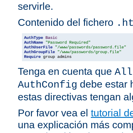
servirle.
Contenido del fichero
.h
AuthType
Basic
AuthName
"Password Required"
AuthUserFile
"/www/passwords/password.file"
AuthGroupFile
"/www/passwords/group.file"
Require
 group admins
Tenga en cuenta que
All
debe estar h
AuthConfig
estas directivas tengan al
Por favor vea el
tutorial 
una explicación más comp