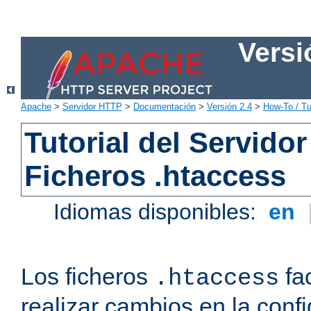
Versi
Apache
>
Servidor HTTP
>
Documentación
>
Versión 2.4
>
How-To / Tu
Tutorial del Servid
Ficheros .htaccess
Idiomas disponibles:
en
Los ficheros
fac
.htaccess
realizar cambios en la conf