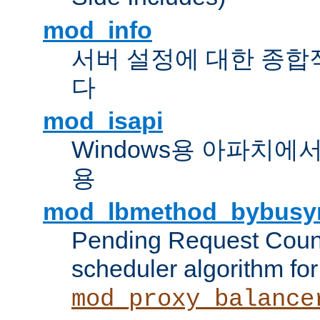
mod_info
서버 설정에 대한 종합
다
mod_isapi
Windows용 아파치에서 IS
용
mod_lbmethod_bybusy
Pending Request Count
scheduler algorithm for
mod_proxy_balance