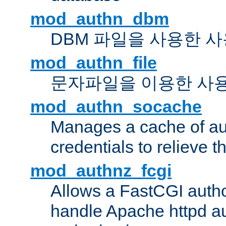
mod_authn_dbm
DBM 파일을 사용한 
mod_authn_file
문자파일을 이용한 사
mod_authn_socache
Manages a cache of au
credentials to relieve 
mod_authnz_fcgi
Allows a FastCGI author
handle Apache httpd au