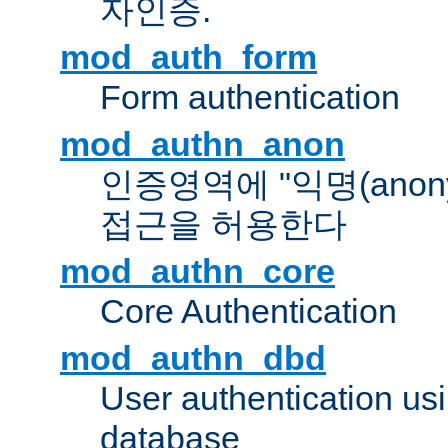
자인증.
mod_auth_form
Form authentication
mod_authn_anon
인증영역에 "익명(anon
접근을 허용한다
mod_authn_core
Core Authentication
mod_authn_dbd
User authentication u
database