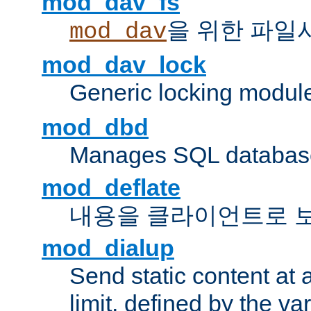
mod_dav_fs
을 위한 파일
mod_dav
mod_dav_lock
Generic locking modul
mod_dbd
Manages SQL database
mod_deflate
내용을 클라이언트로 
mod_dialup
Send static content at 
limit, defined by the v