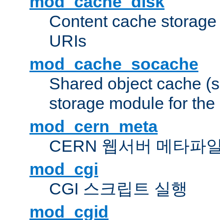
mod_cache_disk
Content cache storage
URIs
mod_cache_socache
Shared object cache (
storage module for the 
mod_cern_meta
CERN 웹서버 메타파
mod_cgi
CGI 스크립트 실행
mod_cgid