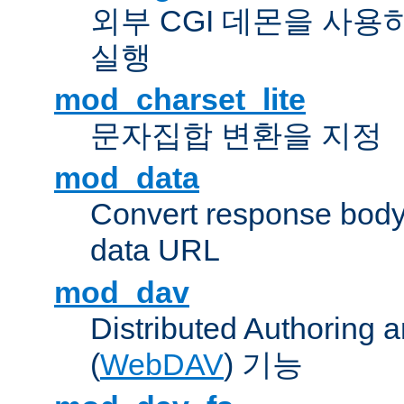
외부 CGI 데몬을 사용
실행
mod_charset_lite
문자집합 변환을 지정
mod_data
Convert response bod
data URL
mod_dav
Distributed Authoring 
(
WebDAV
) 기능