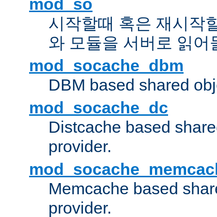
mod_so
시작할때 혹은 재시작
와 모듈을 서버로 읽어
mod_socache_dbm
DBM based shared obje
mod_socache_dc
Distcache based share
provider.
mod_socache_memcac
Memcache based share
provider.