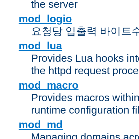
the server
mod_logio
요청당 입출력 바이트
mod_lua
Provides Lua hooks into
the httpd request proc
mod_macro
Provides macros withi
runtime configuration fi
mod_md
Managing domains acros