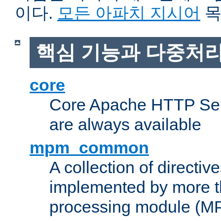
이다.
모든 아파치 지시어
목
핵심 기능과 다중처리
core
Core Apache HTTP Serv
are always available
mpm_common
A collection of directive
implemented by more t
processing module (M