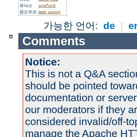
유닉스
prefork
윈도우즈
mpm_winnt
가능한 언어:
de
|
e
Comments
Notice:
This is not a Q&A sect
should be pointed towar
documentation or serve
our moderators if they a
considered invalid/off-t
manage the Apache HTTP