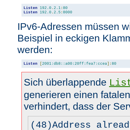
Listen
192.0
.
2.1
:
80
Listen
192.0
.
2.5
:
8000
IPv6-Adressen müssen wi
Beispiel in eckigen Kla
werden:
Listen
[
2001:db8::a00:20ff:fea7:ccea
]:
80
Sich überlappende
Lis
generieren einen fatalen
verhindert, dass der Ser
(48)Address alread