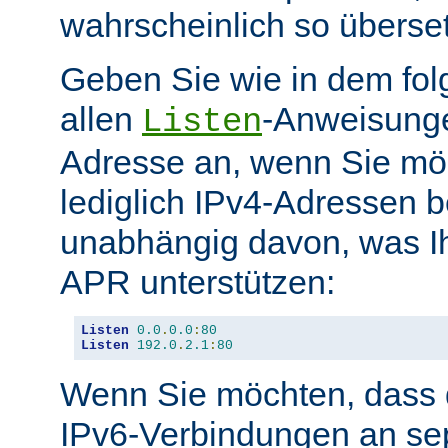
wahrscheinlich so überse
Geben Sie wie in dem fol
allen
-Anweisunge
Listen
Adresse an, wenn Sie möc
lediglich IPv4-Adressen b
unabhängig davon, was Ih
APR unterstützen:
Listen
0.0
.
0.0
:
80
Listen
192.0
.
2.1
:
80
Wenn Sie möchten, dass d
IPv6-Verbindungen an se