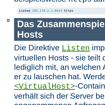
Listen
192.170
.
2.1
:
8443
 https
Das Zusammenspiel 
Hosts
Die Direktive
impl
Listen
virtuellen Hosts - sie tei
lediglich mit, an welchen
er zu lauschen hat. Werd
-Contai
<VirtualHost>
verhält sich der Server be