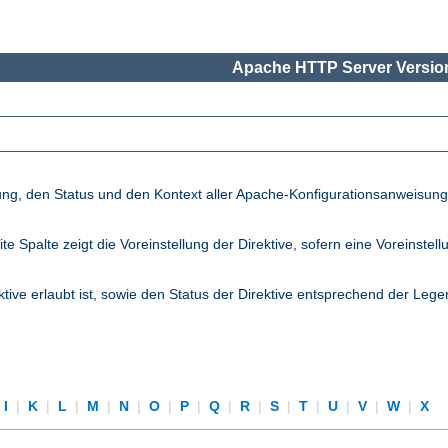
Apache HTTP Server Version
lung, den Status und den Kontext aller Apache-Konfigurationsanweisun
palte zeigt die Voreinstellung der Direktive, sofern eine Voreinstellung
ktive erlaubt ist, sowie den Status der Direktive entsprechend der Lege
I
|
K
|
L
|
M
|
N
|
O
|
P
|
Q
|
R
|
S
|
T
|
U
|
V
|
W
|
X