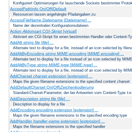
Konfiguriert Optimierungen für lauschende Sockets bestimmter Protok
AcceptPathInfo On|Off|Default
Ressourcen lassen angehängte Pfadangaben zu
AccessFileName
Dateiname
[
Dateiname
] ...
Name der dezentralen Konfigurationsdateien
Action
Aktionsart
CGI-Skript
[virtual]
Aktiviert ein CGI-Skript für einen bestimmten Handler oder Content-T
AddAlt
string
file
[
file
] ...
Alternate text to display for a file, instead of an icon selected by file
AddAltByEncoding
string
MIME-encoding
[
MIME-encoding
] ...
Alternate text to display for a file instead of an icon selected by MI
AddAltByType
string
MIME-type
[
MIME-type
] ...
Alternate text to display for a file, instead of an icon selected by MI
AddCharset
charset
extension
[
extension
] ...
Maps the given filename extensions to the specified content charset
AddDefaultCharset On|Off|
Zeichenkodierung
Standard-Charset-Parameter, der bei Antworten vom Content-Type
te
AddDescription
string file
[
file
] ...
Description to display for a file
AddEncoding
encoding
extension
[
extension
] ...
Maps the given filename extensions to the specified encoding type
AddHandler
handler-name
extension
[
extension
] ...
Maps the filename extensions to the specified handler