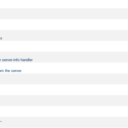
ts
 server-info handler
om the server
..