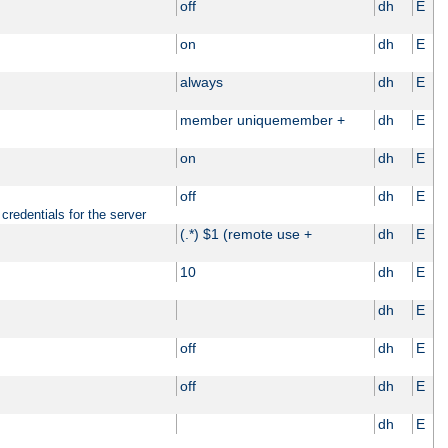
off
dh
E
on
dh
E
always
dh
E
member uniquemember +
dh
E
on
dh
E
off
dh
E
credentials for the server
(.*) $1 (remote use +
dh
E
10
dh
E
dh
E
off
dh
E
off
dh
E
dh
E