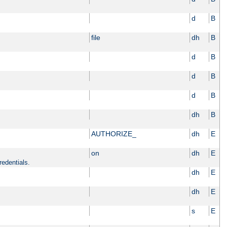
d
B
file
dh
B
d
B
d
B
d
B
dh
B
AUTHORIZE_
dh
E
on
dh
E
redentials.
dh
E
dh
E
s
E