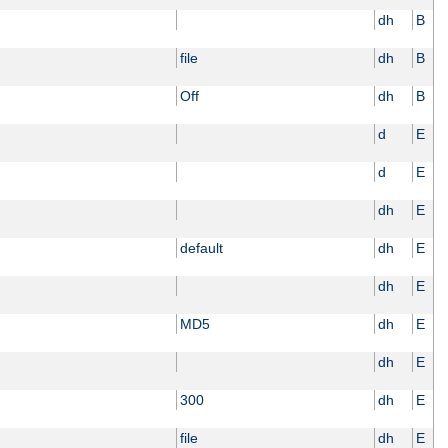
dh
B
file
dh
B
Off
dh
B
d
E
d
E
dh
E
default
dh
E
dh
E
MD5
dh
E
dh
E
300
dh
E
file
dh
E