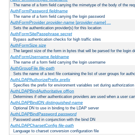
The name of a form field carrying the mimetype of the body of the req
AuthFormPassword
fieldname
The name of a form field carrying the login password
AuthFormProvider
provider-name
[
provider-name
] ...
Sets the authentication provider(s) for this location
AuthFormSitePassphrase
secret
Bypass authentication checks for high traffic sites
AuthFormSize
size
The largest size of the form in bytes that will be parsed for the login d
AuthFormUsername
fieldname
The name of a form field carrying the login username
AuthGroupFile
file-path
Sets the name of a text file containing the list of user groups for autho
AuthLDAPAuthorizePrefix
prefix
Specifies the prefix for environment variables set during authorization
AuthLDAPBindAuthoritative off|on
Determines if other authentication providers are used when a user can
AuthLDAPBindDN
distinguished-name
Optional DN to use in binding to the LDAP server
AuthLDAPBindPassword
password
Password used in conjunction with the bind DN
AuthLDAPCharsetConfig
file-path
Language to charset conversion configuration file