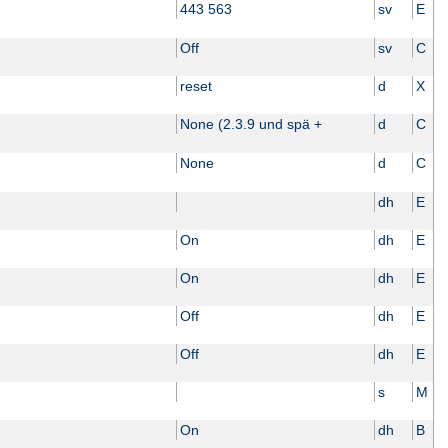
443 563
sv
E
Off
sv
C
reset
d
X
None (2.3.9 und spä +
d
C
None
d
C
dh
E
On
dh
E
On
dh
E
Off
dh
E
Off
dh
E
s
M
On
dh
B