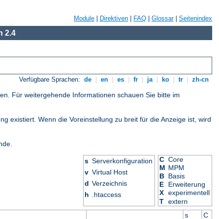
Module
|
Direktiven
|
FAQ
|
Glossar
|
Seitenindex
 2.4
Verfügbare Sprachen:
de
|
en
|
es
|
fr
|
ja
|
ko
|
tr
|
zh-cn
gen. Für weitergehende Informationen schauen Sie bitte im
 existiert. Wenn die Voreinstellung zu breit für die Anzeige ist, wird
nde.
C
Core
s
Serverkonfiguration
M
MPM
v
Virtual Host
B
Basis
d
Verzeichnis
E
Erweiterung
X
experimentell
h
.htaccess
T
extern
s
C