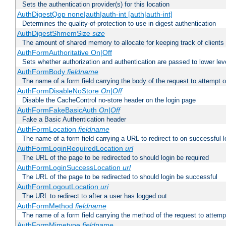
Sets the authentication provider(s) for this location
AuthDigestQop none|auth|auth-int [auth|auth-int]
Determines the quality-of-protection to use in digest authentication
AuthDigestShmemSize
size
The amount of shared memory to allocate for keeping track of clients
AuthFormAuthoritative On|Off
Sets whether authorization and authentication are passed to lower le
AuthFormBody
fieldname
The name of a form field carrying the body of the request to attempt 
AuthFormDisableNoStore
On|Off
Disable the CacheControl no-store header on the login page
AuthFormFakeBasicAuth
On|Off
Fake a Basic Authentication header
AuthFormLocation
fieldname
The name of a form field carrying a URL to redirect to on successful l
AuthFormLoginRequiredLocation
url
The URL of the page to be redirected to should login be required
AuthFormLoginSuccessLocation
url
The URL of the page to be redirected to should login be successful
AuthFormLogoutLocation
uri
The URL to redirect to after a user has logged out
AuthFormMethod
fieldname
The name of a form field carrying the method of the request to attemp
AuthFormMimetype
fieldname