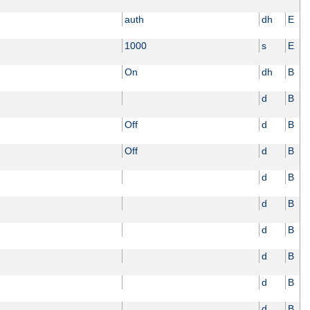
auth
dh
E
1000
s
E
On
dh
B
d
B
Off
d
B
Off
d
B
d
B
d
B
d
B
d
B
d
B
d
B