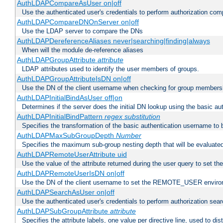
AuthLDAPCompareAsUser on|off
Use the authenticated user's credentials to perform authorization co
AuthLDAPCompareDNOnServer on|off
Use the LDAP server to compare the DNs
AuthLDAPDereferenceAliases never|searching|finding|always
When will the module de-reference aliases
AuthLDAPGroupAttribute
attribute
LDAP attributes used to identify the user members of groups.
AuthLDAPGroupAttributeIsDN on|off
Use the DN of the client username when checking for group members
AuthLDAPInitialBindAsUser off|on
Determines if the server does the initial DN lookup using the basic a
AuthLDAPInitialBindPattern
regex
substitution
Specifies the transformation of the basic authentication username to
AuthLDAPMaxSubGroupDepth
Number
Specifies the maximum sub-group nesting depth that will be evaluated
AuthLDAPRemoteUserAttribute uid
Use the value of the attribute returned during the user query to se
AuthLDAPRemoteUserIsDN on|off
Use the DN of the client username to set the REMOTE_USER environ
AuthLDAPSearchAsUser on|off
Use the authenticated user's credentials to perform authorization sea
AuthLDAPSubGroupAttribute
attribute
Specifies the attribute labels, one value per directive line, used to d