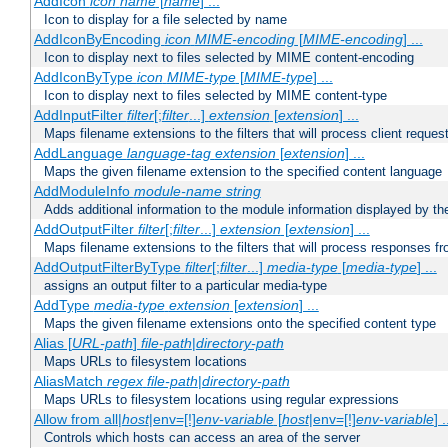
AddIcon
icon
name
[
name
] ...
Icon to display for a file selected by name
AddIconByEncoding
icon
MIME-encoding
[
MIME-encoding
] ...
Icon to display next to files selected by MIME content-encoding
AddIconByType
icon
MIME-type
[
MIME-type
] ...
Icon to display next to files selected by MIME content-type
AddInputFilter
filter
[;
filter
...]
extension
[
extension
] ...
Maps filename extensions to the filters that will process client reques
AddLanguage
language-tag
extension
[
extension
] ...
Maps the given filename extension to the specified content language
AddModuleInfo
module-name
string
Adds additional information to the module information displayed by the
AddOutputFilter
filter
[;
filter
...]
extension
[
extension
] ...
Maps filename extensions to the filters that will process responses fr
AddOutputFilterByType
filter
[;
filter
...]
media-type
[
media-type
] ...
assigns an output filter to a particular media-type
AddType
media-type
extension
[
extension
] ...
Maps the given filename extensions onto the specified content type
Alias [
URL-path
]
file-path
|
directory-path
Maps URLs to filesystem locations
AliasMatch
regex
file-path
|
directory-path
Maps URLs to filesystem locations using regular expressions
Allow from all|
host
|env=[!]
env-variable
[
host
|env=[!]
env-variable
] .
Controls which hosts can access an area of the server