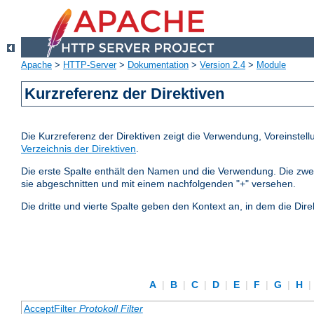
Apache
>
HTTP-Server
>
Dokumentation
>
Version 2.4
>
Module
Kurzreferenz der Direktiven
Die Kurzreferenz der Direktiven zeigt die Verwendung, Voreinstel
Verzeichnis der Direktiven
.
Die erste Spalte enthält den Namen und die Verwendung. Die zweite S
sie abgeschnitten und mit einem nachfolgenden "+" versehen.
Die dritte und vierte Spalte geben den Kontext an, in dem die Dire
A
|
B
|
C
|
D
|
E
|
F
|
G
|
H
|
AcceptFilter
Protokoll
Filter