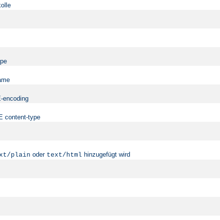
olle
ype
name
ME-encoding
ME content-type
oder
hinzugefügt wird
xt/plain
text/html