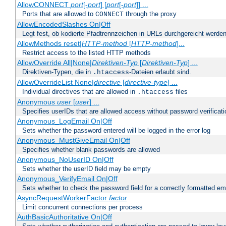
AllowCONNECT
port
[-
port
] [
port
[-
port
]] ...
Ports that are allowed to
through the proxy
CONNECT
AllowEncodedSlashes On|Off
Legt fest, ob kodierte Pfadtrennzeichen in URLs durchgereicht werden
AllowMethods reset|
HTTP-method
[
HTTP-method
]...
Restrict access to the listed HTTP methods
AllowOverride All|None|
Direktiven-Typ
[
Direktiven-Typ
] ...
Direktiven-Typen, die in
-Dateien erlaubt sind.
.htaccess
AllowOverrideList None|
directive
[
directive-type
] ...
Individual directives that are allowed in
files
.htaccess
Anonymous
user
[
user
] ...
Specifies userIDs that are allowed access without password verificati
Anonymous_LogEmail On|Off
Sets whether the password entered will be logged in the error log
Anonymous_MustGiveEmail On|Off
Specifies whether blank passwords are allowed
Anonymous_NoUserID On|Off
Sets whether the userID field may be empty
Anonymous_VerifyEmail On|Off
Sets whether to check the password field for a correctly formatted em
AsyncRequestWorkerFactor
factor
Limit concurrent connections per process
AuthBasicAuthoritative On|Off