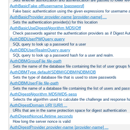
Sets whether authorization and authentication are passed to lower le
AuthBasicFake off|
username
[
password
]
Fake basic authentication using the given expressions for username
AuthBasicProvider
provider-name
[
provider-name
] ...
Sets the authentication provider(s) for this location
AuthBasicUseDigestAlgorithm MD5|Off
Check passwords against the authentication providers as if Digest Aut
AuthDBDUserPWQuery
query
SQL query to look up a password for a user
AuthDBDUserRealmQuery
query
SQL query to look up a password hash for a user and realm.
AuthDBMGroupFile
file-path
Sets the name of the database file containing the list of user groups f
AuthDBMType default|SDBM|GDBM|NDBM|DB
Sets the type of database file that is used to store passwords
AuthDBMUserFile
file-path
Sets the name of a database file containing the list of users and pass
AuthDigestAlgorithm MD5|MD5-sess
Selects the algorithm used to calculate the challenge and response ha
AuthDigestDomain
URI
[
URI
] ...
URIs that are in the same protection space for digest authentication
AuthDigestNonceLifetime
seconds
How long the server nonce is valid
AuthDigestProvider
provider-name
[
provider-name
] ...