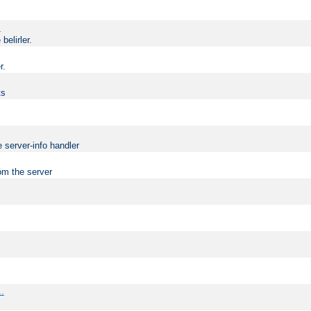
.
elirler.
r.
ts
 server-info handler
om the server
..