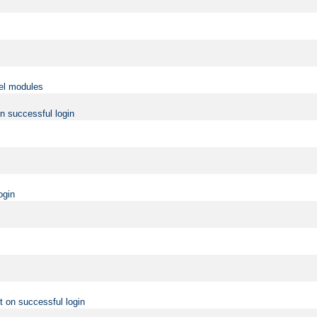
vel modules
on successful login
ogin
t on successful login