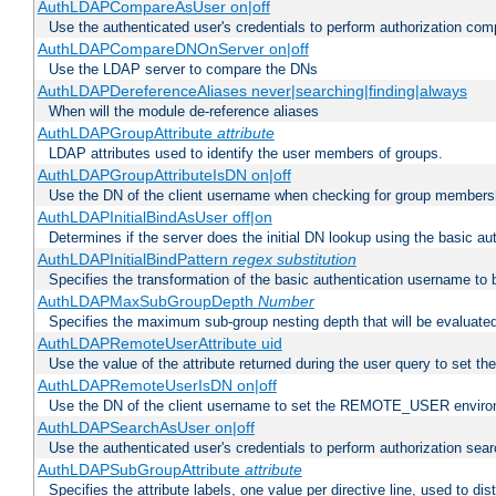
AuthLDAPCompareAsUser on|off
Use the authenticated user's credentials to perform authorization co
AuthLDAPCompareDNOnServer on|off
Use the LDAP server to compare the DNs
AuthLDAPDereferenceAliases never|searching|finding|always
When will the module de-reference aliases
AuthLDAPGroupAttribute
attribute
LDAP attributes used to identify the user members of groups.
AuthLDAPGroupAttributeIsDN on|off
Use the DN of the client username when checking for group members
AuthLDAPInitialBindAsUser off|on
Determines if the server does the initial DN lookup using the basic a
AuthLDAPInitialBindPattern
regex
substitution
Specifies the transformation of the basic authentication username to
AuthLDAPMaxSubGroupDepth
Number
Specifies the maximum sub-group nesting depth that will be evaluated
AuthLDAPRemoteUserAttribute uid
Use the value of the attribute returned during the user query to se
AuthLDAPRemoteUserIsDN on|off
Use the DN of the client username to set the REMOTE_USER environ
AuthLDAPSearchAsUser on|off
Use the authenticated user's credentials to perform authorization sea
AuthLDAPSubGroupAttribute
attribute
Specifies the attribute labels, one value per directive line, used to d