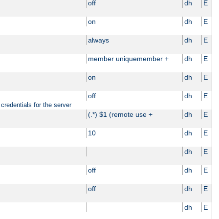
off
dh
E
on
dh
E
always
dh
E
member uniquemember +
dh
E
on
dh
E
off
dh
E
credentials for the server
(.*) $1 (remote use +
dh
E
10
dh
E
dh
E
off
dh
E
off
dh
E
dh
E