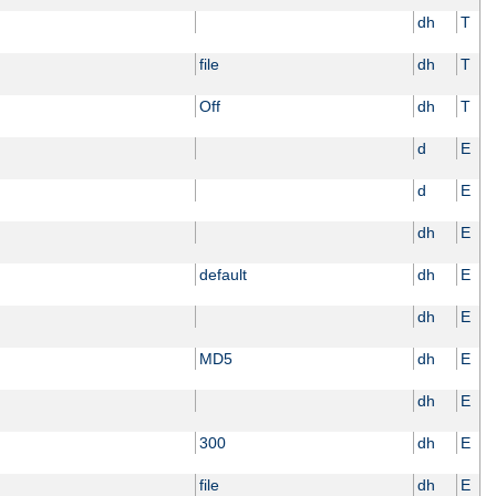
dh
T
file
dh
T
Off
dh
T
d
E
d
E
dh
E
default
dh
E
dh
E
MD5
dh
E
dh
E
300
dh
E
file
dh
E