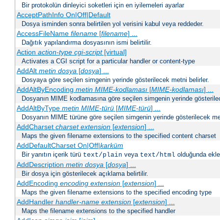
Bir protokolün dinleyici soketleri için en iyilemeleri ayarlar
AcceptPathInfo On|Off|Default
Dosya isminden sonra belirtilen yol verisini kabul veya reddeder.
AccessFileName
filename
[
filename
] ...
Dağıtık yapılandırma dosyasının ismi belirtilir.
Action
action-type
cgi-script
[virtual]
Activates a CGI script for a particular handler or content-type
AddAlt
metin
dosya
[
dosya
] ...
Dosyaya göre seçilen simgenin yerinde gösterilecek metni belirler.
AddAltByEncoding
metin
MIME-kodlaması
[
MIME-kodlaması
] ...
Dosyanın MIME kodlamasına göre seçilen simgenin yerinde gösterilece
AddAltByType
metin
MIME-türü
[
MIME-türü
] ...
Dosyanın MIME türüne göre seçilen simgenin yerinde gösterilecek metn
AddCharset
charset
extension
[
extension
] ...
Maps the given filename extensions to the specified content charset
AddDefaultCharset On|Off|
karküm
Bir yanıtın içerik türü
veya
olduğunda eklen
text/plain
text/html
AddDescription
metin dosya
[
dosya
] ...
Bir dosya için gösterilecek açıklama belirtilir.
AddEncoding
encoding
extension
[
extension
] ...
Maps the given filename extensions to the specified encoding type
AddHandler
handler-name
extension
[
extension
] ...
Maps the filename extensions to the specified handler