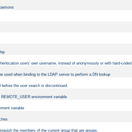
mparisons
hip
uthentication users' own username, instead of anonymously or with hard-coded 
 be used when binding to the LDAP server to perform a DN lookup
 before the user search is discontinued.
t the REMOTE_USER environment variable
ment variable
rches
istinguish the members of the current group that are groups.