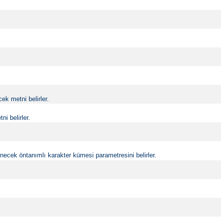
k metni belirler.
i belirler.
ecek öntanımlı karakter kümesi parametresini belirler.