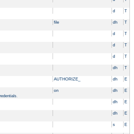
d
T
file
dh
T
d
T
d
T
d
T
dh
T
AUTHORIZE_
dh
E
on
dh
E
redentials.
dh
E
dh
E
s
E