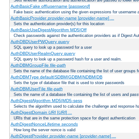
Sets whether authorization and authentication are passed to lower le
AuthBasicFake off|
username
[
password
]
Fake basic authentication using the given expressions for username
AuthBasicProvider
provider-name
[
provider-name
] ...
Sets the authentication provider(s) for this location
AuthBasicUseDigestAlgorithm MD5|Off
Check passwords against the authentication providers as if Digest Aut
AuthDBDUserPWQuery
query
SQL query to look up a password for a user
AuthDBDUserRealmQuery
query
SQL query to look up a password hash for a user and realm.
AuthDBMGroupFile
file-path
Sets the name of the database file containing the list of user groups f
AuthDBMType default|SDBM|GDBM|NDBM|DB
Sets the type of database file that is used to store passwords
AuthDBMUserFile
file-path
Sets the name of a database file containing the list of users and pass
AuthDigestAlgorithm MD5|MD5-sess
Selects the algorithm used to calculate the challenge and response ha
AuthDigestDomain
URI
[
URI
] ...
URIs that are in the same protection space for digest authentication
AuthDigestNonceLifetime
seconds
How long the server nonce is valid
AuthDigestProvider
provider-name
[
provider-name
] ...