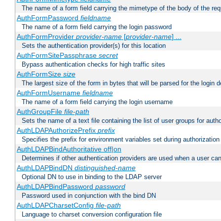
The name of a form field carrying the mimetype of the body of the req
AuthFormPassword
fieldname
The name of a form field carrying the login password
AuthFormProvider
provider-name
[
provider-name
] ...
Sets the authentication provider(s) for this location
AuthFormSitePassphrase
secret
Bypass authentication checks for high traffic sites
AuthFormSize
size
The largest size of the form in bytes that will be parsed for the login d
AuthFormUsername
fieldname
The name of a form field carrying the login username
AuthGroupFile
file-path
Sets the name of a text file containing the list of user groups for autho
AuthLDAPAuthorizePrefix
prefix
Specifies the prefix for environment variables set during authorization
AuthLDAPBindAuthoritative off|on
Determines if other authentication providers are used when a user can
AuthLDAPBindDN
distinguished-name
Optional DN to use in binding to the LDAP server
AuthLDAPBindPassword
password
Password used in conjunction with the bind DN
AuthLDAPCharsetConfig
file-path
Language to charset conversion configuration file