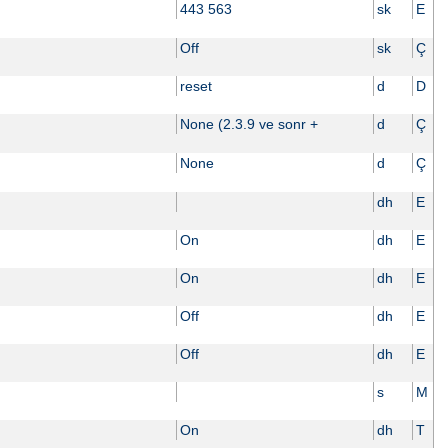
443 563
sk
E
Off
sk
Ç
reset
d
D
None (2.3.9 ve sonr +
d
Ç
None
d
Ç
dh
E
On
dh
E
On
dh
E
Off
dh
E
Off
dh
E
s
M
On
dh
T