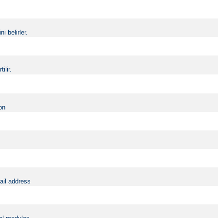
i belirler.
ilir.
on
ail address