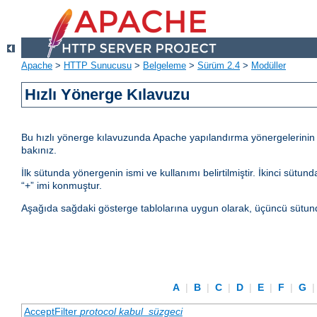
Apache
>
HTTP Sunucusu
>
Belgeleme
>
Sürüm 2.4
>
Modüller
Hızlı Yönerge Kılavuzu
Bu hızlı yönerge kılavuzunda Apache yapılandırma yönergelerinin kul
bakınız.
İlk sütunda yönergenin ismi ve kullanımı belirtilmiştir. İkinci sü
“+” imi konmuştur.
Aşağıda sağdaki gösterge tablolarına uygun olarak, üçüncü sütund
A
|
B
|
C
|
D
|
E
|
F
|
G
AcceptFilter
protocol
kabul_süzgeci