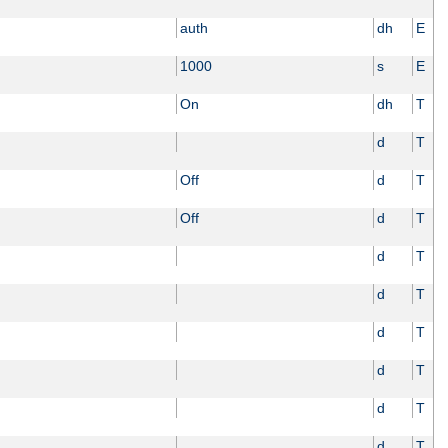
auth
dh
E
1000
s
E
On
dh
T
d
T
Off
d
T
Off
d
T
d
T
d
T
d
T
d
T
d
T
d
T