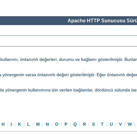
Apache HTTP Sunucusu Sürü
lanımı, öntanımlı değerleri, durumu ve bağlamı gösterilmiştir. Bunların 
tunda yönergenin varsa öntanımlı değeri gösterilmiştir. Eğer öntanımlı d
a yönergenin kullanımına izin verilen bağlamlar, dördüncü sütunda ise
|
H
|
I
|
K
|
L
|
M
|
N
|
O
|
P
|
Q
|
R
|
S
|
T
|
U
|
V
|
W
|