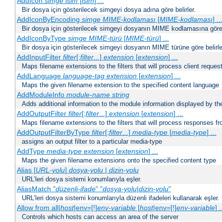
AddIcon
simge
isim
[
isim
] ...
Bir dosya için gösterilecek simgeyi dosya adına göre belirler.
AddIconByEncoding
simge
MIME-kodlaması
[
MIME-kodlaması
] ..
Bir dosya için gösterilecek simgeyi dosyanın MIME kodlamasına göre b
AddIconByType
simge
MIME-türü
[
MIME-türü
] ...
Bir dosya için gösterilecek simgeyi dosyanın MIME türüne göre belirle
AddInputFilter
filter
[;
filter
...]
extension
[
extension
] ...
Maps filename extensions to the filters that will process client reques
AddLanguage
language-tag
extension
[
extension
] ...
Maps the given filename extension to the specified content language
AddModuleInfo
module-name
string
Adds additional information to the module information displayed by the
AddOutputFilter
filter
[;
filter
...]
extension
[
extension
] ...
Maps filename extensions to the filters that will process responses fr
AddOutputFilterByType
filter
[;
filter
...]
media-type
[
media-type
] ...
assigns an output filter to a particular media-type
AddType
media-type
extension
[
extension
] ...
Maps the given filename extensions onto the specified content type
Alias [
URL-yolu
]
dosya-yolu
|
dizin-yolu
URL’leri dosya sistemi konumlarıyla eşler.
AliasMatch "
düzenli-ifade
" "
dosya-yolu
|
dizin-yolu
"
URL’leri dosya sistemi konumlarıyla düzenli ifadeleri kullanarak eşler.
Allow from all|
host
|env=[!]
env-variable
[
host
|env=[!]
env-variable
] .
Controls which hosts can access an area of the server