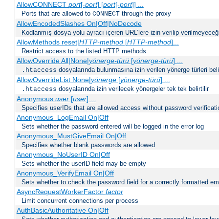
AllowCONNECT
port
[-
port
] [
port
[-
port
]] ...
Ports that are allowed to
through the proxy
CONNECT
AllowEncodedSlashes On|Off|NoDecode
Kodlanmış dosya yolu ayracı içeren URL’lere izin verilip verilmeyeceğin
AllowMethods reset|
HTTP-method
[
HTTP-method
]...
Restrict access to the listed HTTP methods
AllowOverride All|None|
yönerge-türü
[
yönerge-türü
] ...
dosyalarında bulunmasına izin verilen yönerge türleri belirt
.htaccess
AllowOverrideList None|
yönerge
[
yönerge-türü
] ...
dosyalarında izin verilecek yönergeler tek tek belirtilir
.htaccess
Anonymous
user
[
user
] ...
Specifies userIDs that are allowed access without password verificati
Anonymous_LogEmail On|Off
Sets whether the password entered will be logged in the error log
Anonymous_MustGiveEmail On|Off
Specifies whether blank passwords are allowed
Anonymous_NoUserID On|Off
Sets whether the userID field may be empty
Anonymous_VerifyEmail On|Off
Sets whether to check the password field for a correctly formatted em
AsyncRequestWorkerFactor
factor
Limit concurrent connections per process
AuthBasicAuthoritative On|Off