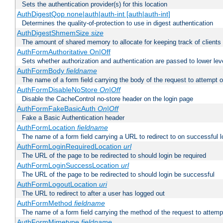
Sets the authentication provider(s) for this location
AuthDigestQop none|auth|auth-int [auth|auth-int]
Determines the quality-of-protection to use in digest authentication
AuthDigestShmemSize
size
The amount of shared memory to allocate for keeping track of clients
AuthFormAuthoritative On|Off
Sets whether authorization and authentication are passed to lower le
AuthFormBody
fieldname
The name of a form field carrying the body of the request to attempt 
AuthFormDisableNoStore
On|Off
Disable the CacheControl no-store header on the login page
AuthFormFakeBasicAuth
On|Off
Fake a Basic Authentication header
AuthFormLocation
fieldname
The name of a form field carrying a URL to redirect to on successful l
AuthFormLoginRequiredLocation
url
The URL of the page to be redirected to should login be required
AuthFormLoginSuccessLocation
url
The URL of the page to be redirected to should login be successful
AuthFormLogoutLocation
uri
The URL to redirect to after a user has logged out
AuthFormMethod
fieldname
The name of a form field carrying the method of the request to attemp
AuthFormMimetype
fieldname