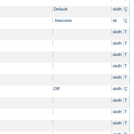
Default
skdh
Ç
.htaccess
sk
Ç
skdh
T
skdh
T
skdh
T
skdh
T
skdh
T
Off
skdh
Ç
skdh
T
skdh
T
skdh
T