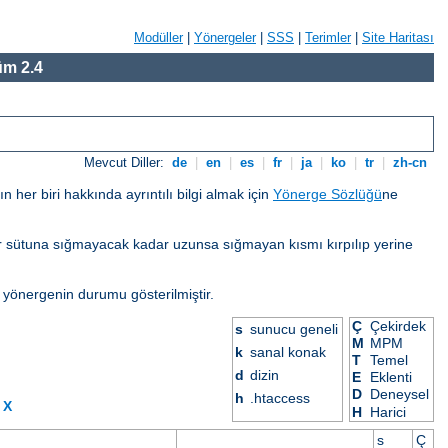
Modüller
|
Yönergeler
|
SSS
|
Terimler
|
Site Haritası
m 2.4
Mevcut Diller:
de
|
en
|
es
|
fr
|
ja
|
ko
|
tr
|
zh-cn
her biri hakkında ayrıntılı bilgi almak için
Yönerge Sözlüğü
ne
eğer sütuna sığmayacak kadar uzunsa sığmayan kısmı kırpılıp yerine
 yönergenin durumu gösterilmiştir.
Ç
Çekirdek
s
sunucu geneli
M
MPM
k
sanal konak
T
Temel
d
dizin
E
Eklenti
D
Deneysel
h
.htaccess
X
H
Harici
s
Ç