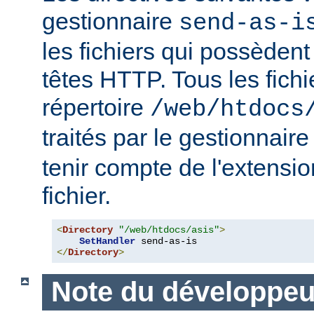
gestionnaire
send-as-i
les fichiers qui possèdent
têtes HTTP. Tous les fichi
répertoire
/web/htdocs
traités par le gestionnair
tenir compte de l'extensi
fichier.
<
Directory
"/web/htdocs/asis"
>
SetHandler
</
Directory
>
Note du développeu