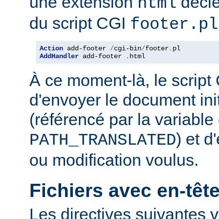
une extension
décle
html
du script CGI
footer.pl
Action
 add-footer 
/
cgi-bin
/
footer
.
AddHandler
 add-footer 
.
html
À ce moment-là, le script
d'envoyer le document in
(référencé par la variabl
) et d
PATH_TRANSLATED
ou modification voulus.
Fichiers avec en-tê
Les directives suivantes v