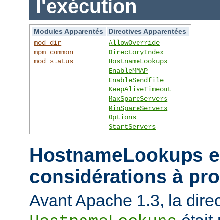
l'exécution
Modules Apparentés
Directives Apparentées
mod_dir
AllowOverride
mpm_common
DirectoryIndex
mod_status
HostnameLookups
EnableMMAP
EnableSendfile
KeepAliveTimeout
MaxSpareServers
MinSpareServers
Options
StartServers
HostnameLookups et
considérations à pr
Avant Apache 1.3, la direc