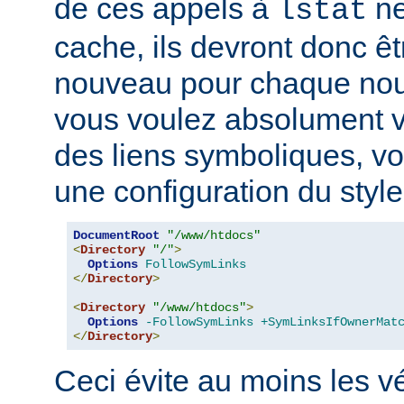
de ces appels à
ne
lstat
cache, ils devront donc ê
nouveau pour chaque nouv
vous voulez absolument vér
des liens symboliques, vo
une configuration du style
DocumentRoot
"/www/htdocs"
<
Directory
"/"
>
Options
FollowSymLinks
</
Directory
>
<
Directory
"/www/htdocs"
>
Options
-FollowSymLinks
+SymLinksIfOwnerMat
</
Directory
>
Ceci évite au moins les vé