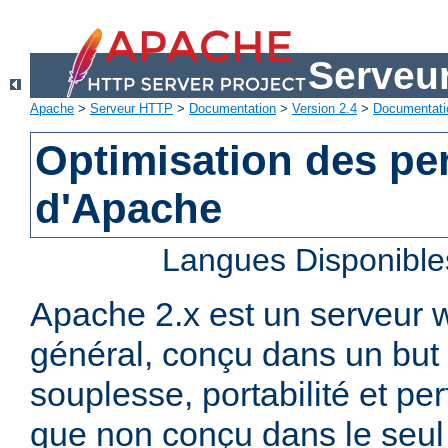
Serveu
Apache
>
Serveur HTTP
>
Documentation
>
Version 2.4
>
Documentati
Optimisation des p
d'Apache
Langues Disponible
Apache 2.x est un serveur
général, conçu dans un but 
souplesse, portabilité et p
que non conçu dans le seul 