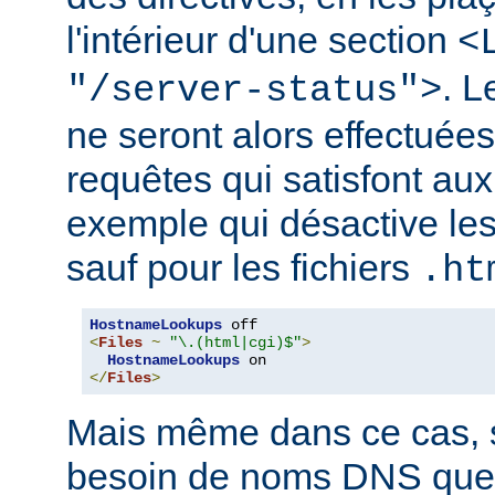
l'intérieur d'une section
<
. 
"/server-status">
ne seront alors effectuée
requêtes qui satisfont aux 
exemple qui désactive l
sauf pour les fichiers
.ht
HostnameLookups
<
Files
~
"\.(html|cgi)$"
>
HostnameLookups
</
Files
>
Mais même dans ce cas, s
besoin de noms DNS que 