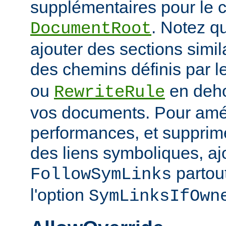
supplémentaires pour le c
. Notez q
DocumentRoot
ajouter des sections simil
des chemins définis par l
ou
en deho
RewriteRule
vos documents. Pour amél
performances, et supprime
des liens symboliques, ajo
partout
FollowSymLinks
l'option
SymLinksIfOwn