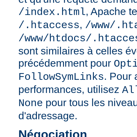
, Apache te
/index.html
,
/.htaccess
/www/.ht
/www/htdocs/.htacce
sont similaires à celles 
précédemment pour
Opt
. Pour 
FollowSymLinks
performances, utilisez
Al
pour tous les nivea
None
d'adressage.
Négociation