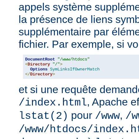
appels système supplémen
la présence de liens sym
supplémentaire par élém
fichier. Par exemple, si v
DocumentRoot
"/www/htdocs"
<
Directory
"/"
>
Options
SymLinksIfOwnerMatch
</
Directory
>
et si une requête demand
, Apache ef
/index.html
pour
,
lstat(2)
/www
/w
/www/htdocs/index.h