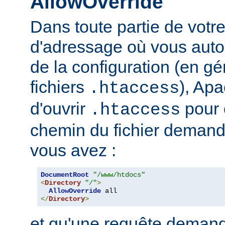
AllowOverride
Dans toute partie de votr
d'adressage où vous auto
de la configuration (en gé
fichiers
), Apa
.htaccess
d'ouvrir
pour 
.htaccess
chemin du fichier demand
vous avez :
DocumentRoot
"/www/htdocs"
<
Directory
"/"
>
AllowOverride
</
Directory
>
et qu'une requête demand