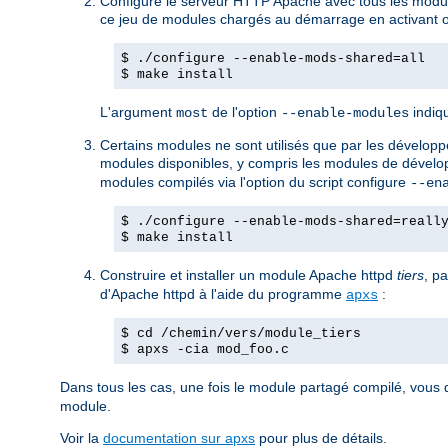
Configure le serveur HTTP Apache avec tous les modul
ce jeu de modules chargés au démarrage en activant ou
$ ./configure --enable-mods-shared=all
$ make install
L'argument
de l'option
indiqu
most
--enable-modules
Certains modules ne sont utilisés que par les développeu
modules disponibles, y compris les modules de dévelop
modules compilés via l'option du script configure
--en
$ ./configure --enable-mods-shared=reall
$ make install
Construire et installer un module Apache httpd
tiers
, p
d'Apache httpd à l'aide du programme
:
apxs
$ cd /chemin/vers/module_tiers
$ apxs -cia mod_foo.c
Dans tous les cas, une fois le module partagé compilé, vous 
module.
Voir la
documentation sur apxs
pour plus de détails.