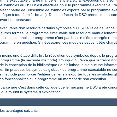
gramme exécutable charge manuellement le DSO à l'exécution dans son 
de symboles du DSO n'est effectuée pour le programme exécutable. Par
isant partie de l'ensemble de symboles exporté par le programme exé
othèque à tout faire
). De cette façon, le DSO prend connaissa
libc.so
avec lui auparavant.
 exécutable doit résoudre certains symboles du DSO à l'aide de l'appe
autres termes, le programme exécutable doit résoudre manuellement to
 modules optionnels du programme n'ont pas besoin d'être chargés (et n
programme en question. Si nécessaire, ces modules peuvent être char
moins une étape difficile : la résolution des symboles depuis le pro
'un programme (la seconde méthode). Pourquoi ? Parce que la "résoluti
la conception de la bibliothèque (la bibliothèque n'a aucune informati
ormes. En pratique, les symboles globaux du programme exécutable ne so
e méthode pour forcer l'éditeur de liens à exporter tous les symboles g
e les fonctionnalités d'un programme au moment de son exécution.
 parce que c'est dans cette optique que le mécanisme DSO a été conçu 
 que fournit le système d'exploitation.
les avantages suivants :