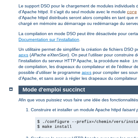
Le support DSO pour le chargement de modules individuels
d'Apache httpd. Il s'agit du seul module avec le module
core
d'Apache httpd distribués seront alors compilés en tant q
chargé en mémoire au démarrage ou redémarrage du serveur 
La compilation en mode DSO peut être désactivée pour certai
Documentation sur l'installation
.
Un utilitaire permet de simplifier la création de fichiers DS
(
APache eXtenSion
). On peut l'utiliser pour construi
apxs
l'installation du serveur HTTP Apache, la procédure
make in
de compilation, les drapeaux du compilateur et de l'éditeur d
possible d'utiliser le programme
pour compiler ses sourc
apxs
d'Apache, et sans avoir à régler les drapeaux du compilateur 
Mode d'emploi succinct
Afin que vous puissiez vous faire une idée des fonctionnalit
Construire et installer un module Apache httpd
faisant 
$ ./configure --prefix=/chemin/vers/inst
$ make install