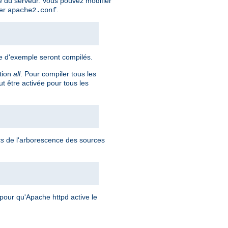
 du serveur. Vous pouvez modifier
ier
.
apache2.conf
re d'exemple seront compilés.
ption
all
. Pour compiler tous les
t être activée pour tous les
rs
de l'arborescence des sources
pour qu'Apache httpd active le