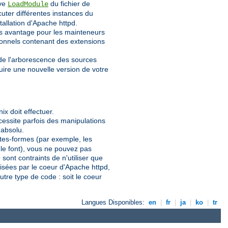
ive
du fichier de
LoadModule
uter différentes instances du
stallation d'Apache httpd.
os avantage pour les mainteneurs
ionnels contenant des extensions
 de l'arborescence des sources
uire une nouvelle version de votre
x doit effectuer.
écessite parfois des manipulations
 absolu.
lates-formes (par exemple, les
 le font), vous ne pouvez pas
ont contraints de n'utiliser que
lisées par le coeur d'Apache httpd,
utre type de code : soit le coeur
Langues Disponibles:
en
|
fr
|
ja
|
ko
|
tr