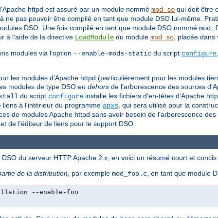
 d'Apache httpd est assuré par un module nommé
qui doit être
mod_so
à ne pas pouvoir être compilé en tant que module DSO lui-même. Prat
ue modules DSO. Une fois compilé en tant que module DSO nommé
mod_
à l'aide de la directive
du module
, placée dans 
LoadModule
mod_so
ns modules via l'option
du script
--enable-mods-static
configure
O pour les modules d'Apache httpd (particulièrement pour les modules ti
re des modules de type DSO
en dehors
de l'arborescence des sources d'Ap
du script
installe les fichiers d'en-têtes d'Apache htt
stall
configure
e liens à l'intérieur du programme
, qui sera utilisé pour la construc
apxs
es de modules Apache httpd sans avoir besoin de l'arborescence des s
et de l'éditeur de liens pour le support DSO.
és DSO du serveur HTTP Apache 2.x, en voici un résumé court et concis 
partie de la distribution
, par exemple
, en tant que module
mod_foo.c
allation --enable-foo