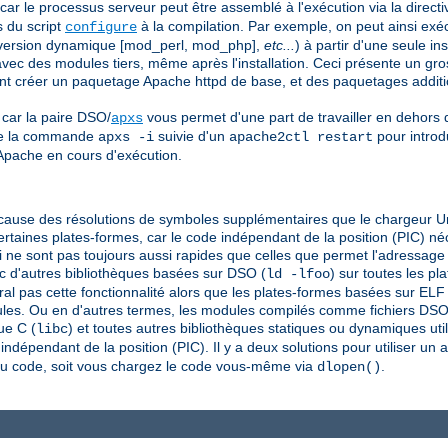
 car le processus serveur peut être assemblé à l'exécution via la direct
s du script
à la compilation. Par exemple, on peut ainsi exéc
configure
t version dynamique [mod_perl, mod_php],
etc...
) à partir d'une seule in
vec des modules tiers, même après l'installation. Ceci présente un gr
vent créer un paquetage Apache httpd de base, et des paquetages addit
 car la paire DSO/
vous permet d'une part de travailler en dehors
apxs
 de la commande
suivie d'un
pour introd
apxs -i
apache2ctl restart
pache en cours d'exécution.
cause des résolutions de symboles supplémentaires que le chargeur Uni
certaines plates-formes, car le code indépendant de la position (PIC) n
 ne sont pas toujours aussi rapides que celles que permet l'adressage
 d'autres bibliothèques basées sur DSO (
) sur toutes les p
ld -lfoo
al pas cette fonctionnalité alors que les plates-formes basées sur ELF
les. Ou en d'autres termes, les modules compilés comme fichiers DSO s
ue C (
) et toutes autres bibliothèques statiques ou dynamiques uti
libc
ndépendant de la position (PIC). Il y a deux solutions pour utiliser un a
au code, soit vous chargez le code vous-même via
.
dlopen()