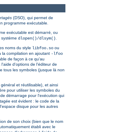
rtagés
(DSO), qui permet de
'un programme exécutable.
e exécutable est démarré, ou
ls système
.
dlopen()/dlsym()
des noms du style
ou
libfoo.so
à la compilation en ajoutant
-lfoo
able de façon à ce qu'au
'aide d'options de l'éditeur de
re tous les symboles (jusque là non
éral et réutilisable), et ainsi
re pour utiliser les symboles du
e de démarrage pour l'exécution qui
gée est évident : le code de la
l'espace disque pour les autres
ion de son choix (bien que le nom
automatiquement établi avec le