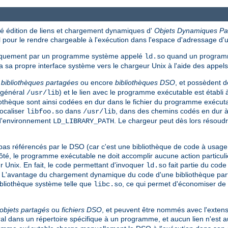
 édition de liens et chargement dynamiques d'
Objets Dynamiques Pa
pour le rendre chargeable à l'exécution dans l'espace d'adressage d
tiquement par un programme système appelé
quand un programm
ld.so
 sa propre interface système vers le chargeur Unix à l'aide des appe
s
bibliothèques partagées
ou encore
bibliothèques DSO
, et possèdent 
n général
) et le lien avec le programme exécutable est établi 
/usr/lib
liothèque sont ainsi codées en dur dans le fichier du programme exécut
ocaliser
dans
, dans des chemins codés en dur à l
libfoo.so
/usr/lib
 d'environnement
. Le chargeur peut dès lors résoud
LD_LIBRARY_PATH
référencés par le DSO (car c'est une bibliothèque de code à usage gén
té, le programme exécutable ne doit accomplir aucune action particuliè
r Unix. En fait, le code permettant d'invoquer
fait partie du cod
ld.so
. L'avantage du chargement dynamique du code d'une bibliothèque parta
ibliothèque système telle que
, ce qui permet d'économiser de 
libc.so
objets partagés
ou
fichiers DSO
, et peuvent être nommés avec l'extens
éral dans un répertoire spécifique à un programme, et aucun lien n'est 