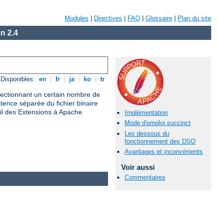
Modules
|
Directives
|
FAQ
|
Glossaire
|
Plan du site
n 2.4
Disponibles:
en
|
fr
|
ja
|
ko
|
tr
électionnant un certain nombre de
nce séparée du fichier binaire
il des Extensions à Apache
Implémentation
Mode d'emploi succinct
Les dessous du
fonctionnement des DSO
Avantages et inconvénients
Voir aussi
Commentaires