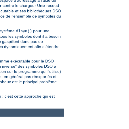
espace d'adressage à l'aide de
 contre le chargeur Unix résoud
cutable et ses bibliothèques DSO
nce de l'ensemble de symboles du
l système
pour une
dlsym()
us les symboles dont il a besoin
e gaspillent donc pas de
gés dynamiquement afin d'étendre
gramme exécutable pour le DSO
on inverse" des symboles DSO à
on sur le programme qui l'utilise)
nt en général pas réexportés et
lobaux est le principal problème
; c'est cette approche qui est