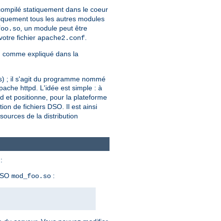
 compilé statiquement dans le coeur
iquement tous les autres modules
, un module peut être
foo.so
votre fichier
.
apache2.conf
, comme expliqué dans la
ers) ; il s'agit du programme nommé
ache httpd. L'idée est simple : à
pd et positionne, pour la plateforme
tion de fichiers DSO. Il est ainsi
ources de la distribution
:
 DSO
:
mod_foo.so