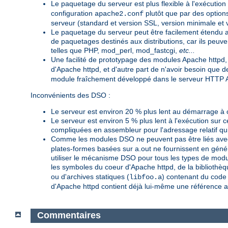
Le paquetage du serveur est plus flexible à l'exécution
configuration
plutôt que par des option
apache2.conf
serveur (standard et version SSL, version minimale e
Le paquetage du serveur peut être facilement étendu a
de paquetages destinés aux distributions, car ils peu
telles que PHP, mod_perl, mod_fastcgi,
etc...
Une facilité de prototypage des modules Apache httpd,
d'Apache httpd, et d'autre part de n'avoir besoin que
module fraîchement développé dans le serveur HTTP A
Inconvénients des DSO :
Le serveur est environ 20 % plus lent au démarrage à 
Le serveur est environ 5 % plus lent à l'exécution sur 
compliquées en assembleur pour l'adressage relatif qui
Comme les modules DSO ne peuvent pas être liés avec
plates-formes basées sur a.out ne fournissent en génér
utiliser le mécanisme DSO pour tous les types de modu
les symboles du coeur d'Apache httpd, de la bibliothèq
ou d'archives statiques (
) contenant du code i
libfoo.a
d'Apache httpd contient déjà lui-même une référence 
Commentaires