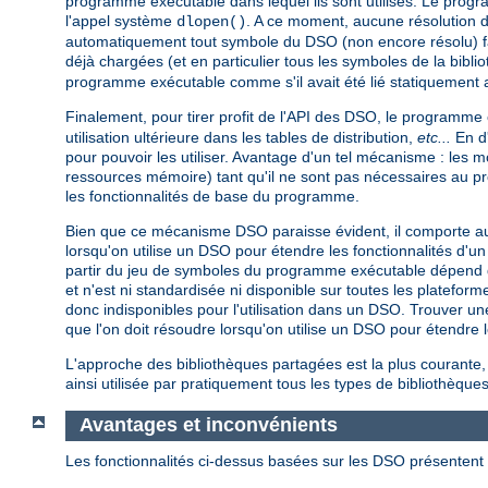
programme exécutable dans lequel ils sont utilisés. Le pro
l'appel système
. A ce moment, aucune résolution 
dlopen()
automatiquement tout symbole du DSO (non encore résolu) fa
déjà chargées (et en particulier tous les symboles de la bibli
programme exécutable comme s'il avait été lié statiquement 
Finalement, pour tirer profit de l'API des DSO, le programme
utilisation ultérieure dans les tables de distribution,
etc...
En d'
pour pouvoir les utiliser. Avantage d'un tel mécanisme : les
ressources mémoire) tant qu'il ne sont pas nécessaires au 
les fonctionnalités de base du programme.
Bien que ce mécanisme DSO paraisse évident, il comporte au 
lorsqu'on utilise un DSO pour étendre les fonctionnalités d
partir du jeu de symboles du programme exécutable dépend de 
et n'est ni standardisée ni disponible sur toutes les platef
donc indisponibles pour l'utilisation dans un DSO. Trouver un
que l'on doit résoudre lorsqu'on utilise un DSO pour étendr
L'approche des bibliothèques partagées est la plus courante,
ainsi utilisée par pratiquement tous les types de bibliothèques
Avantages et inconvénients
Les fonctionnalités ci-dessus basées sur les DSO présentent 