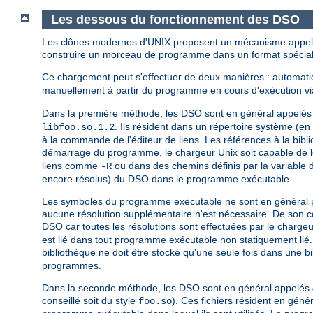
Les dessous du fonctionnement des DSO
Les clônes modernes d'UNIX proposent un mécanisme appelé
construire un morceau de programme dans un format spécial 
Ce chargement peut s'effectuer de deux manières : automa
manuellement à partir du programme en cours d'exécution via
Dans la première méthode, les DSO sont en général appelé
. Ils résident dans un répertoire système (e
libfoo.so.1.2
à la commande de l'éditeur de liens. Les références à la bib
démarrage du programme, le chargeur Unix soit capable de l
liens comme
ou dans des chemins définis par la variable
-R
encore résolus) du DSO dans le programme exécutable.
Les symboles du programme exécutable ne sont en général pas 
aucune résolution supplémentaire n'est nécessaire. De son cô
DSO car toutes les résolutions sont effectuées par le chargeu
est lié dans tout programme exécutable non statiquement lié
bibliothèque ne doit être stocké qu'une seule fois dans une b
programmes.
Dans la seconde méthode, les DSO sont en général appelés
conseillé soit du style
). Ces fichiers résident en gén
foo.so