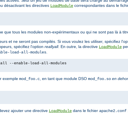
es activés. Seul un jeu de modules de base sera chargé au démarrage
 désactivant les directives
correspondantes dans le fich
LoadModule
e que tous les modules non-expérimentaux ou qui ne sont pas là à tit
rs et ne seront pas compilés. Si vous voulez les utiliser, spécifiez l'o
peurs, spécifiez l'option
reallyall
. En outre, la directive
peu
LoadModule
.
able-load-all-modules
yall --enable-load-all-modules
ar exemple
, en tant que module DSO
en deho
mod_foo.c
mod_foo.so
devez ajouter une directive
dans le fichier
LoadModule
apache2.conf