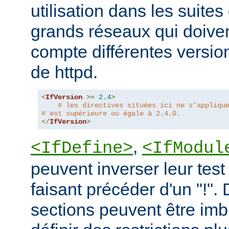
utilisation dans les suites 
grands réseaux qui doive
compte différentes version
de httpd.
<
IfVersion
>=
2.4
>
# les directives situées ici ne s'appliqu
# est supérieure ou égale à 2.4.0.
</
IfVersion
>
,
<IfDefine>
<IfModul
peuvent inverser leur test
faisant précéder d'un "!".
sections peuvent être imb