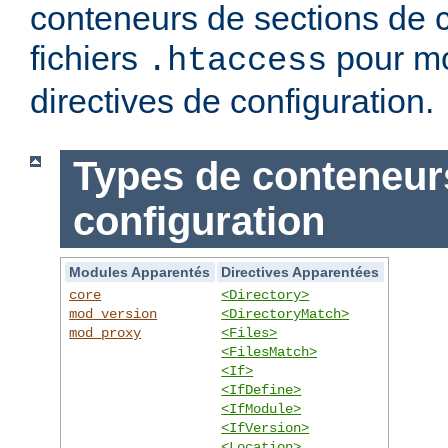
conteneurs de sections de c
fichiers
pour mo
.htaccess
directives de configuration.
Types de conteneur
configuration
Modules Apparentés
Directives Apparentées
core
<Directory>
mod_version
<DirectoryMatch>
mod_proxy
<Files>
<FilesMatch>
<If>
<IfDefine>
<IfModule>
<IfVersion>
<Location>