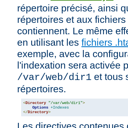
répertoire précisé, ainsi 
répertoires et aux fichier
contiennent. Le même effe
en utilisant les
fichiers .h
exemple, avec la configur
l'indexation sera activée p
et tous 
/var/web/dir1
répertoires.
<
Directory
"/var/web/dir1"
>
Options
+Indexes
</
Directory
>
Les directives contenues