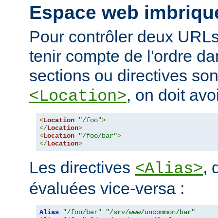
Espace web imbriqu
Pour contrôler deux URLs
tenir compte de l'ordre da
sections ou directives so
, on doit avoi
<Location>
<
Location
"/foo"
>
</
Location
>
<
Location
"/foo/bar"
>
</
Location
>
Les directives
, 
<Alias>
évaluées vice-versa :
Alias
"/foo/bar"
"/srv/www/uncommon/bar"