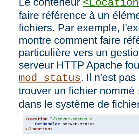
Le conteneur
<Location
faire référence à un élé
fichiers. Par exemple, l'e
montre comment faire ré
particulière vers un gesti
serveur HTTP Apache four
. Il n'est pa
mod_status
trouver un fichier nommé
dans le système de fichie
<
Location
"/server-status"
>
SetHandler
</
Location
>