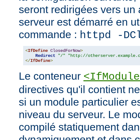
seront redirigées vers un a
serveur est démarré en uti
commande :
httpd -DC
<
IfDefine
ClosedForNow
>
Redirect
"/"
"http://otherserver.example.
</
IfDefine
>
Le conteneur
<IfModule
directives qu'il contient n
si un module particulier e
niveau du serveur. Le modu
compilé statiquement dans
dynamiquement et dans ce