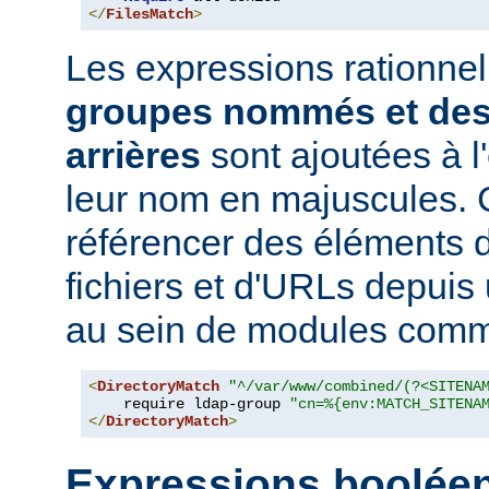
</
FilesMatch
>
Les expressions rationne
groupes nommés et des
arrières
sont ajoutées à 
leur nom en majuscules. 
référencer des éléments 
fichiers et d'URLs depuis
au sein de modules co
<
DirectoryMatch
"^/var/www/combined/(?<SITENA
    require ldap-group 
"cn=%{env:MATCH_SITENA
</
DirectoryMatch
>
Expressions boolée