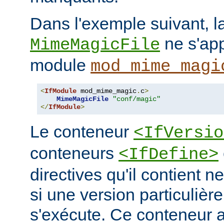
Dans l'exemple suivant, la
ne s'app
MimeMagicFile
module
mod_mime_magi
<
IfModule
 mod_mime_magic
.
c
>
MimeMagicFile
"conf/magic"
</
IfModule
>
Le conteneur
<IfVersio
conteneurs
<IfDefine>
directives qu'il contient n
si une version particulièr
s'exécute. Ce conteneur 