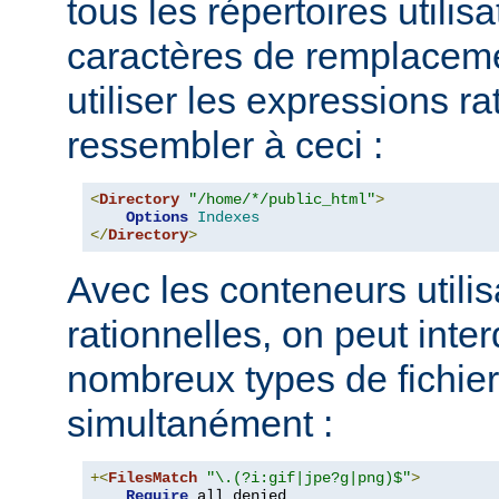
tous les répertoires utilisa
caractères de remplacem
utiliser les expressions ra
ressembler à ceci :
<
Directory
"/home/*/public_html"
>
Options
Indexes
</
Directory
>
Avec les conteneurs utili
rationnelles, on peut inter
nombreux types de fichie
simultanément :
+<
FilesMatch
"\.(?i:gif|jpe?g|png)$"
>
Require