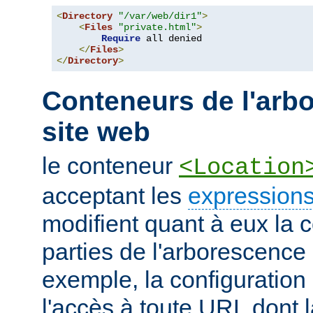
<
Directory
"/var/web/dir1"
>
<
Files
"private.html"
>
Require
 all denied

</
Files
>
</
Directory
>
Conteneurs de l'arb
site web
le conteneur
<Location
acceptant les
expressions
modifient quant à eux la c
parties de l'arborescence
exemple, la configuration 
l'accès à toute URL dont 