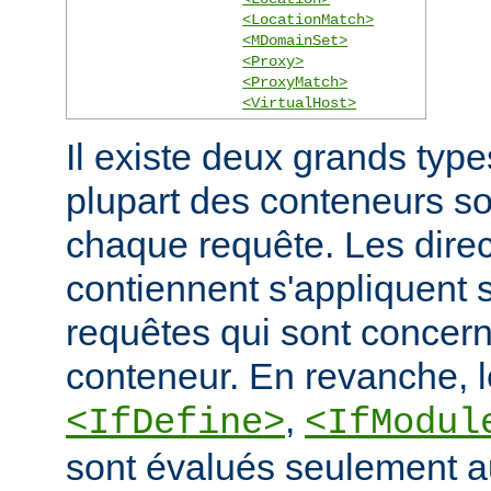
<LocationMatch>
<MDomainSet>
<Proxy>
<ProxyMatch>
<VirtualHost>
Il existe deux grands typ
plupart des conteneurs s
chaque requête. Les direct
contiennent s'appliquent
requêtes qui sont concern
conteneur. En revanche, 
,
<IfDefine>
<IfModul
sont évalués seulement a