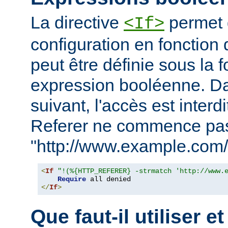
La directive
permet d
<If>
configuration en fonction 
peut être définie sous la 
expression booléenne. D
suivant, l'accès est interd
Referer ne commence pa
"http://www.example.com/
<
If
"!(%{HTTP_REFERER} -strmatch 'http://www.
Require
</
If
>
Que faut-il utiliser e