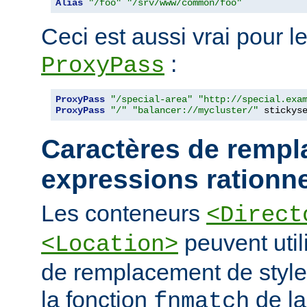
Alias
"/foo"
"/srv/www/common/foo"
Ceci est aussi vrai pour le
:
ProxyPass
ProxyPass
"/special-area"
"http://special.exa
ProxyPass
"/"
"balancer://mycluster/"
 stickys
Caractères de rempl
expressions rationne
Les conteneurs
<Direct
peuvent util
<Location>
de remplacement de styl
la fonction
de la
fnmatch