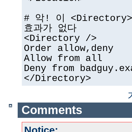
# 악! 이 <Directo
효과가 없다
<Directory />
Order allow,deny
Allow from all
Deny from badguy.ex
</Directory>
Comments
Notice: