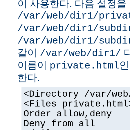
이 사용한다. 다음 설정을 
/var/web/dir1/priva
/var/web/dir1/subdi
/var/web/dir1/subdi
같이
디
/var/web/dir1/
이름이
인
private.html
한다.
<Directory /var/web
<Files private.html
Order allow,deny
Deny from all