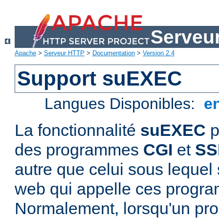
Serveu
Apache
>
Serveur HTTP
>
Documentation
>
Version 2.4
Support suEXEC
Langues Disponibles:
e
La fonctionnalité
suEXEC
p
des programmes
CGI
et
SS
autre que celui sous lequel 
web qui appelle ces progr
Normalement, lorsqu'un p