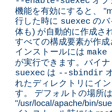
オプシ
--enable-suexec
機能を有効にすると、 "m
行した時に
のバイ
suexec
体も) が自動的に作成さ
すべての構成要素が作成
インストールには
make 
が実行できます。バイナ
は
suexec
--sbindir
れたディレクトリにイン
す。 デフォルトの場所
"/usr/local/apache/bin/