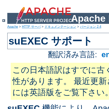
Apach
Apache
>
HTTP サーバ
>
ドキュメンテーション
>
バージョン 2.4
suEXEC サポート
翻訳済み言語:
e
この日本語訳はすでに古
性があります。 最近更
には英語版をご覧下さい
suEXEC
機能により、Apac