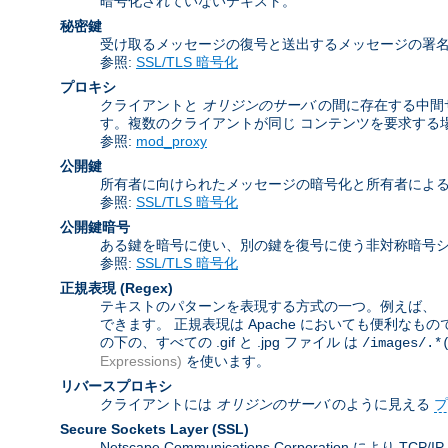
暗号化されていないテキスト。
秘密鍵
受け取るメッセージの復号と送出するメッセージの署
参照:
SSL/TLS 暗号化
プロキシ
クライアントと
オリジンのサーバ
の間に存在する中間
す。複数のクライアントが同じ コンテンツを要求する
参照:
mod_proxy
公開鍵
所有者に向けられたメッセージの暗号化と所有者によ
参照:
SSL/TLS 暗号化
公開鍵暗号
ある鍵を暗号に使い、別の鍵を復号に使う非対称暗号シ
参照:
SSL/TLS 暗号化
正規表現
(Regex)
テキストのパターンを表現する方式の一つ。例えば、 「
できます。 正規表現は Apache においても便利なも
の下の、すべての .gif と .jpg ファイル は
/images/.*
Expressions)
を使います。
リバースプロキシ
クライアントには
オリジンのサーバ
のように見える
プ
Secure Sockets Layer
(SSL)
Netscape Communications Corporat