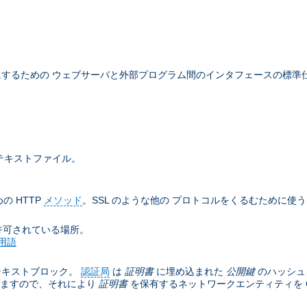
するための ウェブサーバと外部プログラム間のインタフェースの標準
テキストファイル。
の HTTP
メソッド
。SSL のような他の プロトコルをくるむために使
許可されている場所。
用語
テキストブロック。
認証局
は
証明書
に埋め込まれた
公開鍵
のハッシュ
きますので、それにより
証明書
を保有するネットワークエンティティを C