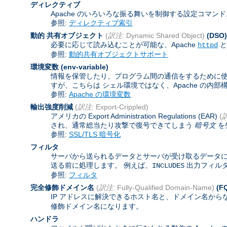
ディレクティブ
Apache のいろいろな振る舞いを制御する設定コマン
参照:
ディレクティブ索引
動的 共有オブジェクト
(
訳注:
Dynamic Shared Object)
(DSO)
必要に応じて読み込むことが可能な、Apache
と
httpd
参照:
動的共有オブジェクトサポート
環境変数
(env-variable)
情報を保管したり、プログラム間の通信をするために使わ
すが、こちらは シェル環境ではなく、Apache の内
参照:
Apache の環境変数
輸出強度削減
(
訳注:
Export-Crippled)
アメリカの Export Administration Regulations (EAR)
(
され、通常総当たり攻撃で復号できてしまう
暗号文
を
参照:
SSL/TLS 暗号化
フィルタ
サーバから送られるデータとサーバが受け取るデータに
送る前に処理します。 例えば、
出力フィル
INCLUDES
参照:
フィルタ
完全修飾ドメイン名
(
訳注:
Fully-Qualified Domain-Name)
(F
IP アドレスに解決できるホスト名と、ドメイン名から
修飾ドメイン名になります。
ハンドラ