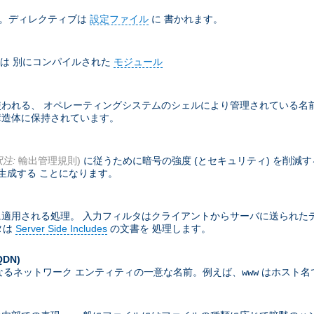
ド。ディレクティブは
設定ファイル
に 書かれます。
は 別にコンパイルされた
モジュール
れる、 オペレーティングシステムのシェルにより管理されている名前付
部構造体に保持されています。
訳注:
輸出管理規則)
に従うために暗号の強度 (とセキュリティ) を削減
生成する ことになります。
適用される処理。 入力フィルタはクライアントからサーバに送られた
タは
Server Side Includes
の文書を 処理します。
QDN)
なるネットワーク エンティティの一意な名前。例えば、
はホスト名
www