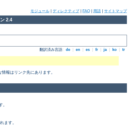
モジュール
|
ディレクティブ
|
FAQ
|
用語
|
サイトマップ
 2.4
翻訳済み言語:
de
|
en
|
es
|
fr
|
ja
|
ko
|
tr
細な情報はリンク先にあります。
す。
れます。