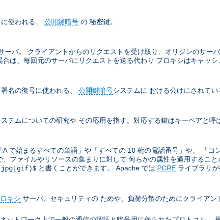
名に使われる、
公開鍵暗号
の 秘密鍵。
サーバ。 クライアントからのリクエストを受け取り、オリジンのサーバ
場合は、毎回元のサーバにリクエストを送る代わり プロキシはキャッシ
る署名の復号に使われる、
公開鍵暗号
システムに おける公けにされてい
ステムについての研究や その応用を指す。対応する鍵はキーペアと呼
A で始まるすべての単語」や「すべての 10 桁の電話番号」や、 「コ
ので、ファイルやリソースの集まりに対して 何らかの属性を適用することがと
と書くことができます。 Apache では
PCRE
ライブラリが提
(jpg|gif)$
ロキシ
サーバ。セキュリティの ためや、負荷分散のためにクライアン
ion により TCP/IP ネットワーク上で一般の通信の認証と暗号用に作られたプロト