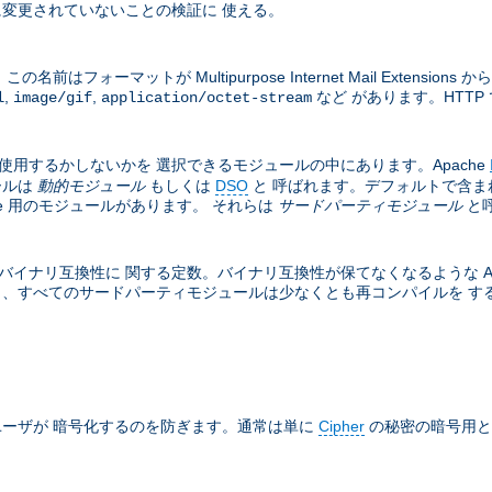
変更されていないことの検証に 使える。
フォーマットが Multipurpose Internet Mail Exten
,
,
など があります。HTTP 
l
image/gif
application/octet-stream
は使用するかしないかを 選択できるモジュールの中にあります。Apache
ールは
動的モジュール
もしくは
DSO
と 呼ばれます。デフォルトで含ま
he 用のモジュールがあります。 それらは
サードパーティモジュール
と
バイナリ互換性に 関する定数。バイナリ互換性が保てなくなるような Apa
と、すべてのサードパーティモジュールは少なくとも再コンパイルを する必
ーザが 暗号化するのを防ぎます。通常は単に
Cipher
の秘密の暗号用と