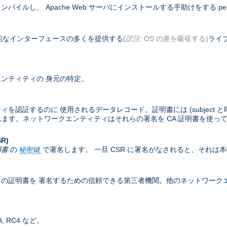
コンパイルし、 Apache Web サーバにインストールする手助けをする pe
基本的なインターフェースの多くを提供する
(
訳注:
OS の差を吸収する)
ライブ
ンティティの 身元の特定。
するのに 使用されるデータレコード。証明書には (subject と呼ばれる
含まれます。ネットワークエンティティはそれらの署名を CA 証明書を使っ
SR)
明書
の
秘密鍵
で署名します。 一旦 CSR に署名がなされると、それは
の証明書を 署名するための信頼できる第三者機関。他のネットワークエン
 RC4 など。