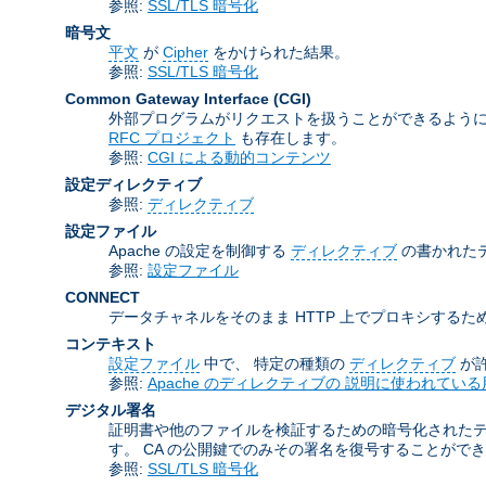
参照:
SSL/TLS 暗号化
暗号文
平文
が
Cipher
をかけられた結果。
参照:
SSL/TLS 暗号化
Common Gateway Interface
(CGI)
外部プログラムがリクエストを扱うことができるように
RFC プロジェクト
も存在します。
参照:
CGI による動的コンテンツ
設定ディレクティブ
参照:
ディレクティブ
設定ファイル
Apache の設定を制御する
ディレクティブ
の書かれた
参照:
設定ファイル
CONNECT
データチャネルをそのまま HTTP 上でプロキシするため
コンテキスト
設定ファイル
中で、 特定の種類の
ディレクティブ
が
参照:
Apache のディレクティブの 説明に使われている
デジタル署名
証明書や他のファイルを検証するための暗号化された
す。 CA の公開鍵でのみその署名を復号することがで
参照:
SSL/TLS 暗号化