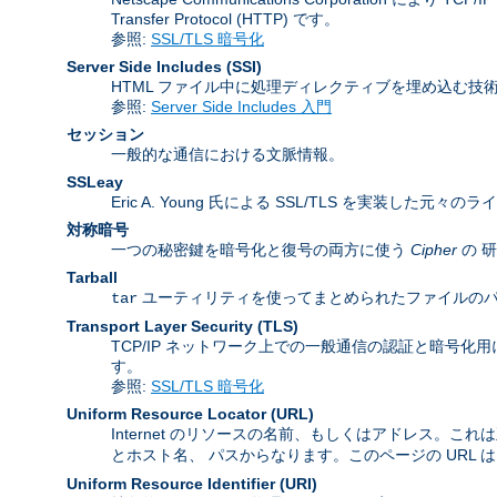
Transfer Protocol (HTTP) です。
参照:
SSL/TLS 暗号化
Server Side Includes
(SSI)
HTML ファイル中に処理ディレクティブを埋め込む技
参照:
Server Side Includes 入門
セッション
一般的な通信における文脈情報。
SSLeay
Eric A. Young 氏による SSL/TLS を実装した元々の
対称暗号
一つの秘密鍵を暗号化と復号の両方に使う
Cipher
の 
Tarball
ユーティリティを使ってまとめられたファイルのパッケージ
tar
Transport Layer Security
(TLS)
TCP/IP ネットワーク上での一般通信の認証と暗号化用に Inter
す。
参照:
SSL/TLS 暗号化
Uniform Resource Locator
(URL)
Internet のリソースの名前、もしくはアドレス。これ
とホスト名、 パスからなります。このページの URL 
Uniform Resource Identifier
(URI)