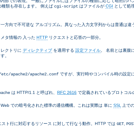
e の内部での表現。 一般にファイルにはファイルの種類に応じて暗黙の
の種類も存在します。 例えば
はファイルが
CGI
として処
cgi-script
一方向で不可逆な アルゴリズム。異なった入力文字列からは普通は違う
メタ情報の 入った
HTTP
リクエストと応答の一部分。
ィレクトリに
ディレクティブ
を適用する
設定ファイル
。 名前とは裏腹
ます。
ですが、実行時やコンパイル時の設定に
/etc/apache2/apache2.conf
che は HTTP/1.1 と呼ばれ、
RFC 2616
で定義されているプロトコルの
), World Wide Web での暗号化された標準の通信機構。これは実際は 単に
SSL
上での
スト行に対応するリソース に対して行なう動作。HTTP では
,
GET
POS