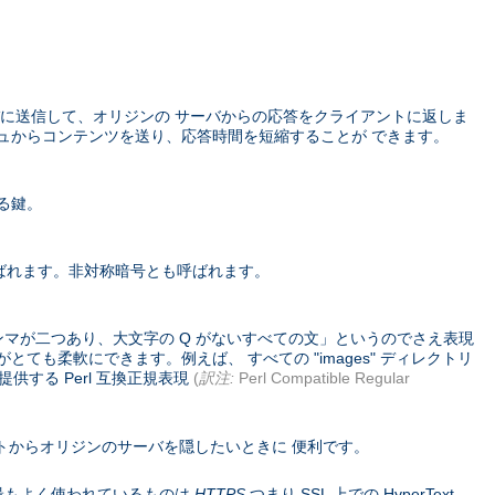
に送信して、オリジンの サーバからの応答をクライアントに返しま
ュからコンテンツを送り、応答時間を短縮することが できます。
る鍵。
ばれます。非対称暗号とも呼ばれます。
ンマが二つあり、大文字の Q がないすべての文」というのでさえ表現
ても柔軟にできます。例えば、 すべての "images" ディレクトリ
供する Perl 互換正規表現
(
訳注:
Perl Compatible Regular
トからオリジンのサーバを隠したいときに 便利です。
コル。 最もよく使われているものは
HTTPS
つまり SSL 上での HyperText