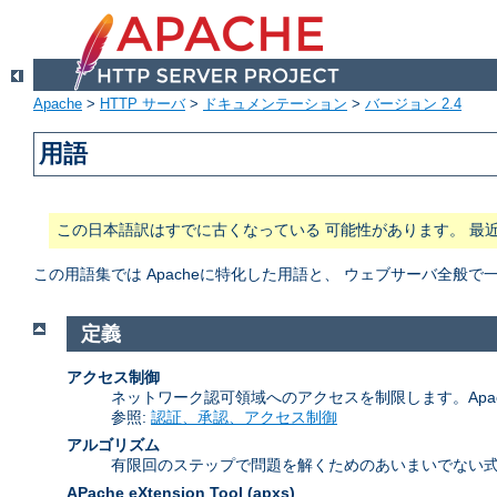
Apache
>
HTTP サーバ
>
ドキュメンテーション
>
バージョン 2.4
用語
この日本語訳はすでに古くなっている 可能性があります。 最
この用語集では Apacheに特化した用語と、 ウェブサーバ全
定義
アクセス制御
ネットワーク認可領域へのアクセスを制限します。Apa
参照:
認証、承認、アクセス制御
アルゴリズム
有限回のステップで問題を解くためのあいまいでない式
APache eXtension Tool
(apxs)