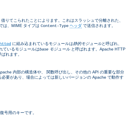
sions から 借りてこられたことによります。これはスラッシュで分離された、
では、MIME タイプは
ヘッダ
で送信されます。
Content-Type
に組み込まれているモジュールは
静的モジュール
と呼ばれ、
httpd
れているモジュールは
base モジュール
と呼ばれます。Apache HTTP
呼ばれます。
che 内部の構造体や、 関数呼び出し、その他の API の重要な部分
要があり、場合によっては新しいバージョンの Apache で動作す
復号用のキーです。