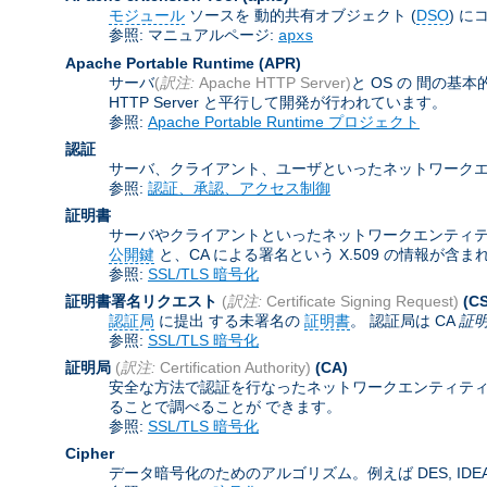
モジュール
ソースを 動的共有オブジェクト (
DSO
) に
参照: マニュアルページ:
apxs
Apache Portable Runtime
(APR)
サーバ
(
訳注:
Apache HTTP Server)
と OS の 間の
HTTP Server と平行して開発が行われています。
参照:
Apache Portable Runtime プロジェクト
認証
サーバ、クライアント、ユーザといったネットワークエ
参照:
認証、承認、アクセス制御
証明書
サーバやクライアントといったネットワークエンティティを認証
公開鍵
と、CA による署名という X.509 の情報が
参照:
SSL/TLS 暗号化
証明書署名リクエスト
(
訳注:
Certificate Signing Request)
(C
認証局
に提出 する未署名の
証明書
。 認証局は CA
証
参照:
SSL/TLS 暗号化
証明局
(
訳注:
Certification Authority)
(CA)
安全な方法で認証を行なったネットワークエンティティ
ることで調べることが できます。
参照:
SSL/TLS 暗号化
Cipher
データ暗号化のためのアルゴリズム。例えば DES, IDEA,