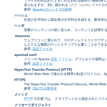
ファイルが呼ばれたときに行なわれる動作の Apach
送られますが、別に 扱われる
(
訳注:
handle)
ファイル
参照:
Apache のハンドラの使用
ハッシュ
任意の文字列から固定長の文字列を生成する、数学的な
ヘッダ
実際のコンテンツの前に送られ、コンテンツを説明する
.htaccess
ウェブツリーに置かれて、そのディレクトリとサブデ
んどどんな種類のディレクティブでも書くことができ
参照:
設定ファイル
apache2.conf
メインの Apache
設定 ファイル
。デフォルトの場所は
参照:
設定ファイル
HyperText Transfer Protocol
(HTTP)
World Wide Web で使われる標準の転送プロトコル。Apa
HTTPS
The HyperText Transfer Protocol (Secure
参照:
SSL/TLS 暗号化
メソッド
HTTP
の文脈では、 クライアントから指定されたリクエ
メッセージダイジェスト