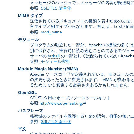
メッセージのハッシュで、メッセージの内容が転送時に
参照:
SSL/TLS 暗号化
MIME タイプ
送信されているドキュメントの種類を表すための方法。 この名前は
主タイプと副タイプからなります。例えば、
text/htm
参照:
mod_mime
モジュール
プログラムの独立した一部分。Apache の機能の多く
別に保存され、実行時に読み込むことのできるモジュ
サーバの
tarball
の一部としては配られていない Apac
参照:
モジュール索引
Module Magic Number
(
MMN
)
Apache ソースコードで定義されている、モジュールの
の変更があったときに変更されます。 MMN が変わる
るために 少し変更する必要さえあるかもしれません。
OpenSSL
SSL/TLS 用のオープンソースツールキット
参照
http://www.openssl.org/
#
パスフレーズ
秘密鍵のファイルを保護するための語句。権限の無いユ
参照:
SSL/TLS 暗号化
平文