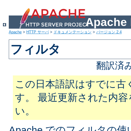
Apach
Apache
>
HTTP サーバ
>
ドキュメンテーション
>
バージョン 2.4
フィルタ
翻訳済
この日本語訳はすでに古
す。 最近更新された内
い。
Apache でのフィルタ