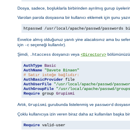
Dosya, sadece, boşluklarla birbirinden ayrılmış gurup üyelerini
Varolan parola dosyasına bir kullanıcı eklemek için şunu yazı
htpasswd /usr/local/apache/passwd/passwords b
Evvelce almış olduğunuz yanıtı yine alacaksınız ama bu sefer 
için
seçeneği kullanılır).
-c
Şimdi,
dosyanızı veya
bölümünüzü a
.htaccess
<Directory>
AuthType
Basic
AuthName
"Davete Binaen"
# Satır isteğe bağlıdır:
AuthBasicProvider
AuthUserFile
"/usr/local/apache/passwd/passwo
AuthGroupFile
"/usr/local/apache/passwd/group
Require
 group 
Grupismi
Artık,
gurubunda listelenmiş ve
dosyasınd
Grupismi
password
Çoklu kullanıcıya izin veren biraz daha az kullanılan başka bi
Require
 valid-user