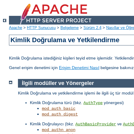
Apache
>
HTTP Sunucusu
>
Belgeleme
>
Sürüm 2.4
>
Nasıllar ve Öğret
Kimlik Doğrulama ve Yetkilendirme
Kimlik Doğrulama istediğiniz kişileri teyid etme işlemidir. Yetkilen
Genel erişim denetimi için
Erişim Denetimi Nasıl
belgesine bakınız
İlgili modüller ve Yönergeler
Kimlik Doğrulama ve yetkilendirme işlemi ile ilgili üç tür modü
Kimlik Doğrulama türü (bkz.
yönergesi)
AuthType
mod_auth_basic
mod_auth_digest
Kimlik Doğrulayıcı (bkz.
ve
AuthBasicProvider
Auth
mod_authn_anon