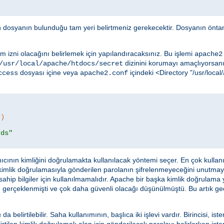
in dosyanın bulunduğu tam yeri belirtmeniz gerekecektir. Dosyanın öntan
m izni olacağını belirlemek için yapılandıracaksınız. Bu işlemi
apache2
dizinini korumayı amaçlıyorsanız
/usr/local/apache/htdocs/secret
dosyası içine veya
içindeki <Directory "/usr/loc
ccess
apache2.conf
r)
rds"
ıcının kimliğini doğrulamakta kullanılacak yöntemi seçer. En çok kulla
 kimlik doğrulamasıyla gönderilen parolanın şifrelenmeyeceğini unutma
ahip bilgiler için kullanılmamalıdır. Apache bir başka kimlik doğrulama
 gerçeklenmişti ve çok daha güvenli olacağı düşünülmüştü. Bu artık geçer
a
da belirtilebilir. Saha kullanımının, başlıca iki işlevi vardır. Birincisi, ist
rtilen kimlik doğrulamalı alan için gönderilecek parolayı belirlerken istem