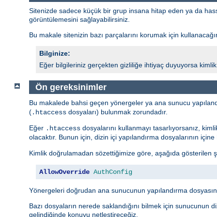
Sitenizde sadece küçük bir grup insana hitap eden ya da hassas 
görüntülemesini sağlayabilirsiniz.
Bu makale sitenizin bazı parçalarını korumak için kullanacağını
Bilginize:
Eğer bilgileriniz gerçekten gizliliğe ihtiyaç duyuyorsa kim
Ön gereksinimler
Bu makalede bahsi geçen yönergeler ya ana sunucu yapıland
(
dosyaları) bulunmak zorundadır.
.htaccess
Eğer
dosyalarını kullanmayı tasarlıyorsanız, kiml
.htaccess
olacaktır. Bunun için, dizin içi yapılandırma dosyalarının içi
Kimlik doğrulamadan sözettiğimize göre, aşağıda gösterilen ş
AllowOverride
AuthConfig
Yönergeleri doğrudan ana sunucunun yapılandırma dosyasına
Bazı dosyaların nerede saklandığını bilmek için sunucunun diz
gelindiğinde konuyu netleştireceğiz.