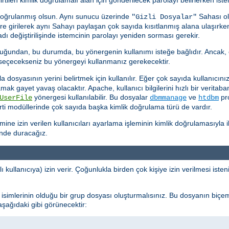
doğrulanmış olsun. Aynı sunucu üzerinde
Sahası ol
"Gizli Dosyalar"
kere girilerek aynı Sahayı paylaşan çok sayıda kısıtlanmış alana ulaşırk
ı değiştirilişinde istemcinin parolayı yeniden sorması gerekir.
uğundan, bu durumda, bu yönergenin kullanımı isteğe bağlıdır. Ancak, 
k seçecekseniz bu yönergeyi kullanmanız gerekecektir.
dosyasının yerini belirtmek için kullanılır. Eğer çok sayıda kullanıcınız 
ramak gayet yavaş olacaktır. Apache, kullanıcı bilgilerini hızlı bir verit
yönergesi kullanılabilir. Bu dosyalar
ve
pro
UserFile
dbmmanage
htdbm
ti modüllerinde çok sayıda başka kimlik doğrulama türü de vardır.
e izin verilen kullanıcıları ayarlama işleminin kimlik doğrulamasıyla ilg
inde duracağız.
ı kullanıcıya) izin verir. Çoğunlukla birden çok kişiye izin verilmesi ist
cı isimlerinin olduğu bir grup dosyası oluşturmalısınız. Bu dosyanın biçe
 aşağıdaki gibi görünecektir: