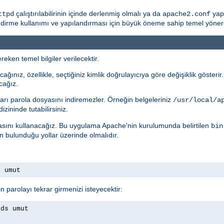
çalıştırılabilirinin içinde derlenmiş olmalı ya da
yapı
ttpd
apache2.conf
rme kullanımı ve yapılandırması için büyük öneme sahip temel yönergele
eken temel bilgiler verilecektir.
ağınız, özellikle, seçtiğiniz kimlik doğrulayıcıya göre değişiklik gösteri
cağız.
arı parola dosyasını indiremezler. Örneğin belgeleriniz
/usr/local/a
izininde tutabilirsiniz.
ını kullanacağız. Bu uygulama Apache'nin kurulumunda belirtilen
bin
ın bulunduğu yollar üzerinde olmalıdır.
s umut
n parolayı tekrar girmenizi isteyecektir:
rds umut