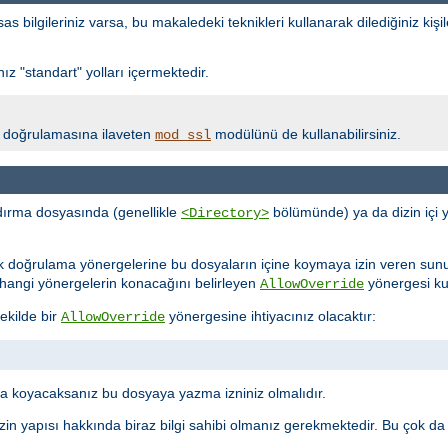
bilgileriniz varsa, bu makaledeki teknikleri kullanarak dilediğiniz kişil
z "standart" yolları içermektedir.
lik doğrulamasına ilaveten
modülünü de kullanabilirsiniz.
mod_ssl
ırma dosyasında (genellikle
bölümünde) ya da dizin içi 
<Directory>
ik doğrulama yönergelerine bu dosyaların içine koymaya izin veren sun
ne hangi yönergelerin konacağını belirleyen
yönergesi kull
AllowOverride
ekilde bir
yönergesine ihtiyacınız olacaktır:
AllowOverride
 koyacaksanız bu dosyaya yazma izniniz olmalıdır.
in yapısı hakkında biraz bilgi sahibi olmanız gerekmektedir. Bu çok da