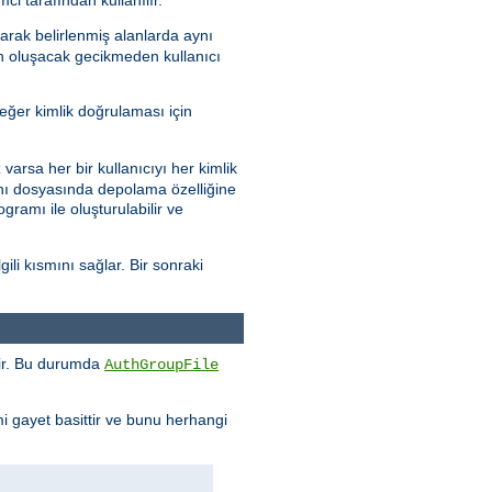
arak belirlenmiş alanlarda aynı
en oluşacak gecikmeden kullanıcı
eğer kimlik doğrulaması için
varsa her bir kullanıcıyı her kimlik
abanı dosyasında depolama özelliğine
gramı ile oluşturulabilir ve
ili kısmını sağlar. Bir sonraki
enir. Bu durumda
AuthGroupFile
mi gayet basittir ve bunu herhangi