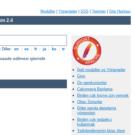
Modüller
|
Yönergeler
|
SSS
|
Terimler
|
Site Haritası
m 2.4
 Diller:
en
|
es
|
fr
|
ja
|
ko
|
tr
üsaade edilmesi işlemidir.
İlgili modüller ve Yönergeler
Giriş
Ön gereksinimler
Çalışmaya Başlama
Birden çok kişiye izin vermek
Olası Sorunlar
Diğer parola depolama
yöntemleri
Birden çok tedarikçi
kullanmak
Yetkilendirmenin biraz ötesi