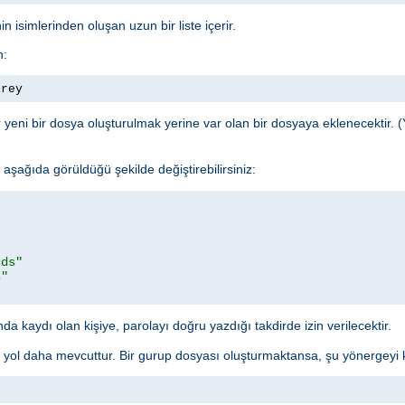
n isimlerinden oluşan uzun bir liste içerir.
n:
irey
yeni bir dosya oluşturulmak yerine var olan bir dosyaya eklenecektir. (
şağıda görüldüğü şekilde değiştirebilirsiniz:
rds"
s"
a kaydı olan kişiye, parolayı doğru yazdığı takdirde izin verilecektir.
r yol daha mevcuttur. Bir gurup dosyası oluşturmaktansa, şu yönergeyi ku