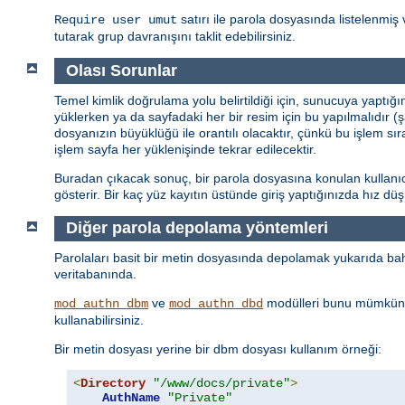
satırı ile parola dosyasında listelenmiş 
Require user umut
tutarak grup davranışını taklit edebilirsiniz.
Olası Sorunlar
Temel kimlik doğrulama yolu belirtildiği için, sunucuya yaptığ
yüklerken ya da sayfadaki her bir resim için bu yapılmalıdır (
dosyanızın büyüklüğü ile orantılı olacaktır, çünkü bu işlem sı
işlem sayfa her yüklenişinde tekrar edilecektir.
Buradan çıkacak sonuç, bir parola dosyasına konulan kullanıcı 
gösterir. Bir kaç yüz kayıtın üstünde giriş yaptığınızda hız d
Diğer parola depolama yöntemleri
Parolaları basit bir metin dosyasında depolamak yukarıda bahs
veritabanında.
ve
modülleri bunu mümkün 
mod_authn_dbm
mod_authn_dbd
kullanabilirsiniz.
Bir metin dosyası yerine bir dbm dosyası kullanım örneği:
<
Directory
"/www/docs/private"
>
AuthName
"Private"