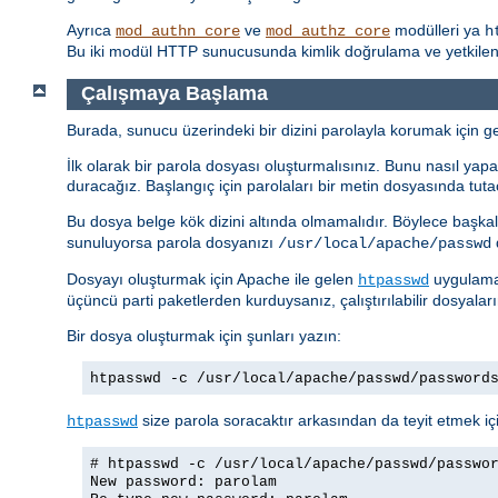
Ayrıca
ve
modülleri ya
mod_authn_core
mod_authz_core
h
Bu iki modül HTTP sunucusunda kimlik doğrulama ve yetkilendi
Çalışmaya Başlama
Burada, sunucu üzerindeki bir dizini parolayla korumak için ger
İlk olarak bir parola dosyası oluşturmalısınız. Bunu nasıl yapac
duracağız. Başlangıç için parolaları bir metin dosyasında tuta
Bu dosya belge kök dizini altında olmamalıdır. Böylece başkal
sunuluyorsa parola dosyanızı
d
/usr/local/apache/passwd
Dosyayı oluşturmak için Apache ile gelen
uygulamas
htpasswd
üçüncü parti paketlerden kurduysanız, çalıştırılabilir dosyalar
Bir dosya oluşturmak için şunları yazın:
htpasswd -c /usr/local/apache/passwd/password
size parola soracaktır arkasından da teyit etmek içi
htpasswd
# htpasswd -c /usr/local/apache/passwd/passwo
New password: parolam