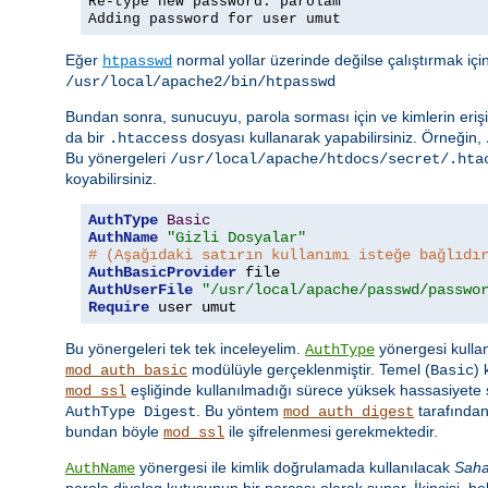
Re-type new password: parolam
Adding password for user umut
Eğer
normal yollar üzerinde değilse çalıştırmak iç
htpasswd
/usr/local/apache2/bin/htpasswd
Bundan sonra, sunucuyu, parola sorması için ve kimlerin erişi
da bir
dosyası kullanarak yapabilirsiniz. Örneğin,
.htaccess
Bu yönergeleri
/usr/local/apache/htdocs/secret/.hta
koyabilirsiniz.
AuthType
Basic
AuthName
"Gizli Dosyalar"
# (Aşağıdaki satırın kullanımı isteğe bağlıdı
AuthBasicProvider
AuthUserFile
"/usr/local/apache/passwd/passwo
Require
 user umut
Bu yönergeleri tek tek inceleyelim.
yönergesi kullan
AuthType
modülüyle gerçeklenmiştir. Temel (
)
mod_auth_basic
Basic
eşliğinde kullanılmadığı sürece yüksek hassasiyete s
mod_ssl
. Bu yöntem
tarafından
AuthType Digest
mod_auth_digest
bundan böyle
ile şifrelenmesi gerekmektedir.
mod_ssl
yönergesi ile kimlik doğrulamada kullanılacak
Sah
AuthName
parola diyalog kutusunun bir parçası olarak sunar. İkincisi, beli