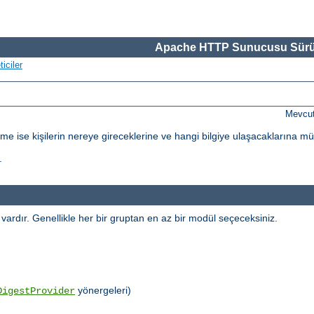
Apache HTTP Sunucusu Sürü
iciler
Mevcut
dirme ise kişilerin nereye gireceklerine ve hangi bilgiye ulaşacaklarına m
.
l vardır. Genellikle her bir gruptan en az bir modül seçeceksiniz.
yönergeleri)
DigestProvider