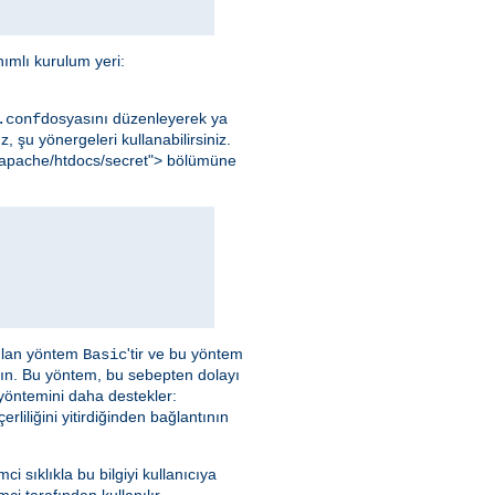
ımlı kurulum yeri:
dosyasını düzenleyerek ya
.conf
, şu yönergeleri kullanabilirsiniz.
al/apache/htdocs/secret"> bölümüne
nılan yöntem
'tir ve bu yöntem
Basic
yın. Bu yöntem, bu sebepten dolayı
 yöntemini daha destekler:
liliğini yitirdiğinden bağlantının
emci sıklıkla bu bilgiyi kullanıcıya
ci tarafından kullanılır.