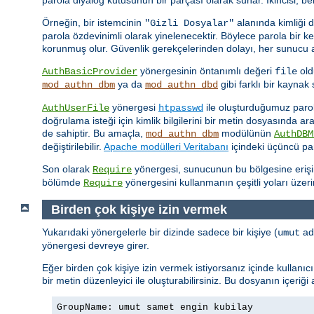
Örneğin, bir istemcinin
alanında kimliği 
"Gizli Dosyalar"
parola özdevinimli olarak yinelenecektir. Böylece parola bir 
korunmuş olur. Güvenlik gerekçelerinden dolayı, her sunucu ad
yönergesinin öntanımlı değeri
old
AuthBasicProvider
file
ya da
gibi farklı bir kayna
mod_authn_dbm
mod_authn_dbd
yönergesi
ile oluşturduğumuz parola 
AuthUserFile
htpasswd
doğrulama isteği için kimlik bilgilerini bir metin dosyasında a
de sahiptir. Bu amaçla,
modülünün
mod_authn_dbm
AuthDBM
değiştirilebilir.
Apache modülleri Veritabanı
içindeki üçüncü par
Son olarak
yönergesi, sunucunun bu bölgesine erişimin
Require
bölümde
yönergesini kullanmanın çeşitli yoları üzer
Require
Birden çok kişiye izin vermek
Yukarıdaki yönergelerle bir dizinde sadece bir kişiye (
adl
umut
yönergesi devreye girer.
Eğer birden çok kişiye izin vermek istiyorsanız içinde kullanı
bir metin düzenleyici ile oluşturabilirsiniz. Bu dosyanın içeriği
GroupName: umut samet engin kubilay