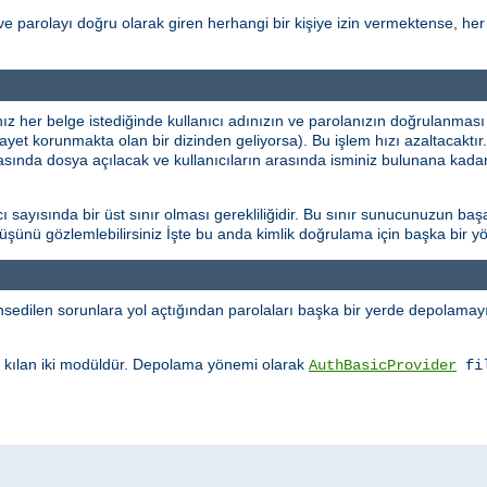
ve parolayı doğru olarak giren herhangi bir kişiye izin vermektense, her 
ınız her belge istediğinde kullanıcı adınızın ve parolanızın doğrulanması
şayet korunmakta olan bir dizinden geliyorsa). Bu işlem hızı azaltacaktı
rasında dosya açılacak ve kullanıcıların arasında isminiz bulunana kadar
sayısında bir üst sınır olması gerekliliğidir. Bu sınır sunucunuzun başa
üşüşünü gözlemlebilirsiniz İşte bu anda kimlik doğrulama için başka bir
edilen sorunlara yol açtığından parolaları başka bir yerde depolamayı 
kılan iki modüldür. Depolama yönemi olarak
AuthBasicProvider
fi