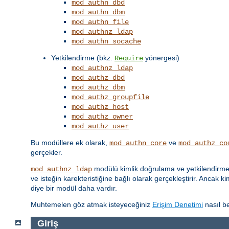
mod_authn_dbd
mod_authn_dbm
mod_authn_file
mod_authnz_ldap
mod_authn_socache
Yetkilendirme (bkz.
yönergesi)
Require
mod_authnz_ldap
mod_authz_dbd
mod_authz_dbm
mod_authz_groupfile
mod_authz_host
mod_authz_owner
mod_authz_user
Bu modüllere ek olarak,
ve
mod_authn_core
mod_authz_co
gerçekler.
modülü kimlik doğrulama ve yetkilendirme iş
mod_authnz_ldap
ve isteğin karekteristiğine bağlı olarak gerçekleştirir. Ancak k
diye bir modül daha vardır.
Muhtemelen göz atmak isteyeceğiniz
Erişim Denetimi
nasıl be
Giriş