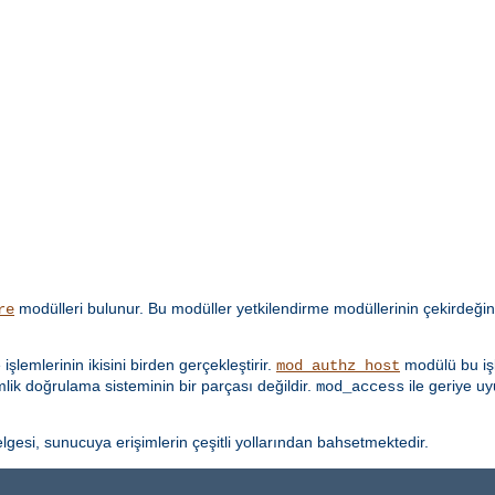
modülleri bulunur. Bu modüller yetkilendirme modüllerinin çekirdeğin
re
lemlerinin ikisini birden gerçekleştirir.
modülü bu işl
mod_authz_host
imlik doğrulama sisteminin bir parçası değildir.
ile geriye u
mod_access
lgesi, sunucuya erişimlerin çeşitli yollarından bahsetmektedir.