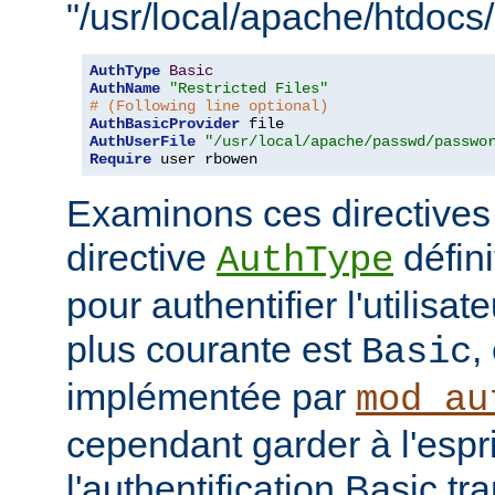
"/usr/local/apache/htdocs/
AuthType
Basic
AuthName
"Restricted Files"
# (Following line optional)
AuthBasicProvider
AuthUserFile
"/usr/local/apache/passwd/passwo
Require
 user rbowen
Examinons ces directives
directive
défini
AuthType
pour authentifier l'utilisa
plus courante est
,
Basic
implémentée par
mod_au
cependant garder à l'espr
l'authentification Basic t