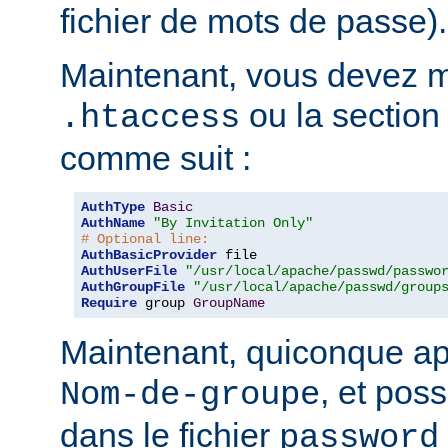
fichier de mots de passe).
Maintenant, vous devez mo
ou la sectio
.htaccess
comme suit :
AuthType
Basic
AuthName
"By Invitation Only"
# Optional line:
AuthBasicProvider
AuthUserFile
"/usr/local/apache/passwd/passwo
AuthGroupFile
"/usr/local/apache/passwd/group
Require
 group 
GroupName
Maintenant, quiconque ap
, et pos
Nom-de-groupe
dans le fichier
password