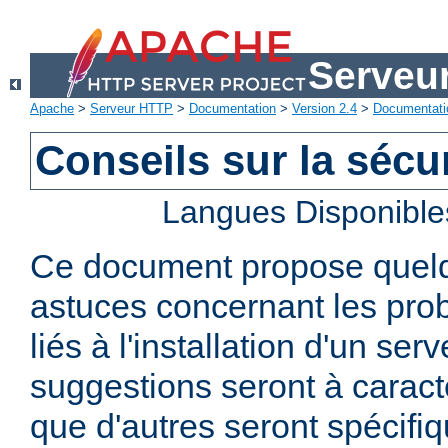
Serveu
Apache
>
Serveur HTTP
>
Documentation
>
Version 2.4
>
Documentati
Conseils sur la sécur
Langues Disponible
Ce document propose quelq
astuces concernant les pro
liés à l'installation d'un se
suggestions seront à caract
que d'autres seront spécifi