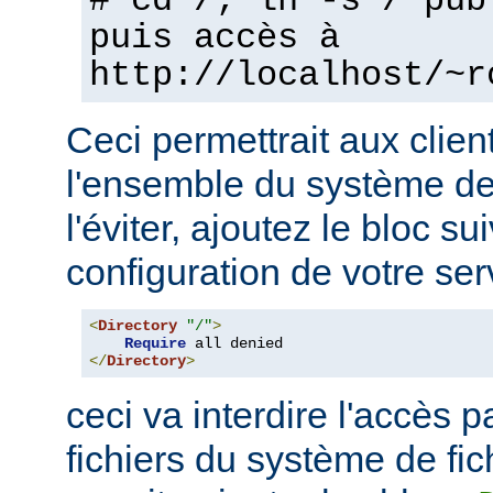
# cd /; ln -s / pub
puis accès à
http://localhost/~r
Ceci permettrait aux clien
l'ensemble du système de 
l'éviter, ajoutez le bloc su
configuration de votre ser
<
Directory
"/"
>
Require
</
Directory
>
ceci va interdire l'accès p
fichiers du système de fi