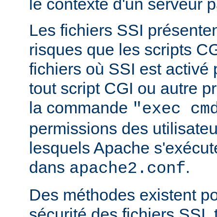
le contexte d'un serveur p
Les fichiers SSI présent
risques que les scripts C
fichiers où SSI est activé
tout script CGI ou autre 
la commande
"exec cm
permissions des utilisate
lesquels Apache s'exécut
dans
.
apache2.conf
Des méthodes existent po
sécurité des fichiers SSI, t